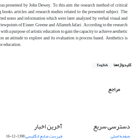
deas presented by John Dewey. To this aim, the research method of critical
ooks, articles, and research studies related to the presented subject. The
cted notes and information which were later analyzed by verbal, visual and
viewpoints of Eisner, Greene and Allameh Jafari. According to the research
 with a purpose of artistic education to gain the capacity to achieve aesthetic
an attitude to explore and its evaluation is process based. Aesthetics is
or education.
کلیدواژه‌ها
English
مراجع
دسترسی سریع
آخرین اخبار
صفحه اصلی
فهرست منابع انگلیسی
1398-12-16