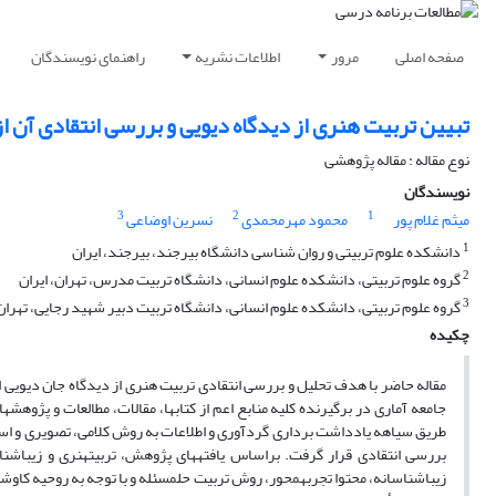
صفحه اصلی
مرور
اطلاعات نشریه
راهنمای نویسندگان
تبیین تربیت هنری از دیدگاه دیویی و بررسی انتقادی آن از
نوع مقاله : مقاله پژوهشی
نویسندگان
3
2
1
میثم غلام پور
محمود مهرمحمدی
نسرین اوضاعی
1
دانشکده علوم تربیتی و روان شناسی دانشگاه بیرجند، بیرجند، ایران
2
گروه علوم تربیتی، دانشکده علوم انسانی، دانشگاه تربیت مدرس، تهران، ایران
3
گروه علوم تربیتی، دانشکده علوم انسانی، دانشگاه تربیت دبیر شهید رجایی، تهران،
چکیده
مقاله حاضر با هدف تحلیل و بررسی انتقادی تربیت هنری از دیدگاه جان دیوی
جامعه آماری در برگیرنده کلیه منابع اعم از کتاب­ها، مقالات، مطالعات و پژو
طریق سیاهه یادداشت برداری گردآوری و اطلاعات به روش کلامی، تصویری و استنت
بررسی انتقادی قرار گرفت. براساس یافته­های پژوهش، تربیت‏هنری و زیباش
زیباشناسانه، محتوا تجربه­محور، روش تربیت حل­مسئله و با توجه به روحیه کا