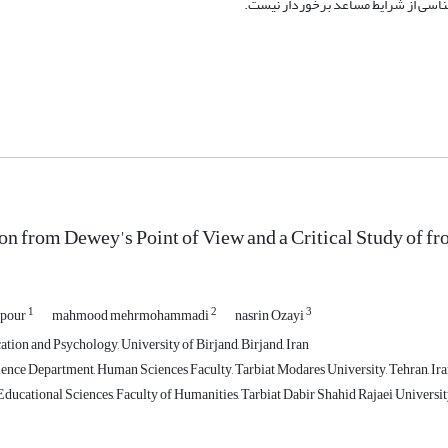
­شناسی از شرایط مساعد برخوردار نیست.
on from Dewey's Point of View and a Critical Study of fr
1
2
3
pour
mahmood mehrmohammadi
nasrin Ozayi
tion and Psychology, University of Birjand, Birjand, Iran
ence Department, Human Sciences Faculty, Tarbiat Modares University, Tehran, Ir
ucational Sciences, Faculty of Humanities, Tarbiat Dabir Shahid Rajaei University