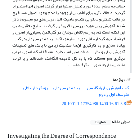
خطاب به معلم آمده) مورد تحلیل محتوا قرار گرفته اصول آنها استخراج
گردید. متعاقب آن، برای اطمینان از وجود یا عدم وجود اصول مستخرج
در قالب شکلی و محتوایی کتب و ماهیت آنها، درس‌های دو مجموعه ذکر
شده آموزش زبان مورد بررسی دقیق قرار گرفتند. نتایج تحقیق مبین
این نکته است که، به رغم تلاش مولفان در گنجاندن بسیاری از اصول و
فرضیات رویکرد ارتباطی مورد اشاره و تاکید برنامه درسی ملی در کتب،
پیاده سازی و به کارگیری آن‌ها سنخیت زیادی با یافته‌های تحقیقات
آموزش زبان و نظرات متخصصان امر ندارد. مضافاً اینکه اصول مهمی
دیگری هم هستند که یا به کل نادیده انگاشته شده‌اند و یا توجه
مقتضی بدان‌ها صورت نگرفته است.
کلیدواژه‌ها
کتب آموزش زبان انگلیسی
برنامه درسی ملی
رویکرد ارتباطی
متوسطه اول و دوم
20.1001.1.17354986.1400.16.61.5.8
عنوان مقاله
English
Investigating the Degree of Correspondence