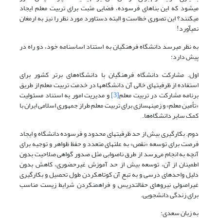
می‎شود که این بناهای فرسوده، فضایی مثبت برای تربیت معلم ایجاد
می‎کنند؟ این تصوری خطاست و البته دستاورد مورد نظر را نیز به ارمغان
نمی‎آورد!
به نظر می‏رسد دانشگاه فرهنگیان به استناد اساسنامه خود، دو راه در
پیش دارد:
اول. مشارکت دانشگاه فرهنگیان با دانشگاه‌های برتر کشور برای
استفاده از ظرفیت‎های خالی آن دانشگاهها در خدمت تربیت معلم از طریق
برنامه مشارکت در تربیت معلم
[3]
و مدیریت امور به استناد مسئولیت
«تأمین معلم» و زمینه‎سازی برای تربیت معلم طراز جمهوری اسلامی ایران با
کمک سایر دانشگاه‌ها.
دوم. بکارگیری بیش از حد ظرفیت‎های محدود و فرسوده دانشگاه و ایجاد
فرصت برای توسعه «نقص» به علت‎های متعدد و حفظ ظواهر و توجیه برای
آنچه به انجام می‌رسد از طرق ناصوابی مثل صدور گواهی صلاحیت بدون
اطمینان از آن، توسعه بیش از حد آموزش غیرحضوری، کاهش بدون
دلیل واحدهای درسی و به تبع آن کوتاه‏کردن طول تحصیل و بکارگیری
غیراصولی نیروهای حق‎التدریس و فراهم‎نکردن شرایط زیست مناسب
برای زندگی دانشجویی.
به زبان سعدی: