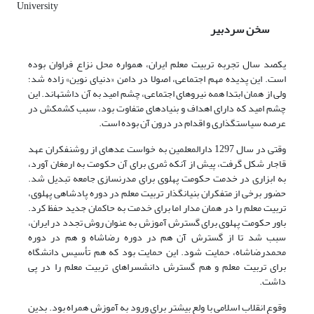
University
سخن سردبیر
یکصد سال تجربه تربیت معلم ایران، همواره محل نزاع فراوان بوده
است. این پدیده مهم اجتماعی، اصولا در دامن «دنیای نوین» زاده شد؛
ولی از همان ابتدا همه نیروهای اجتماعی، چشم امید به آن داشته‎اند. این
چشم امید که دارای اهداف و بنیادهای متفاوت بود، سبب کشمکش در
عرصه سیاست‎گذاری و اقدام در درون آن بوده است.
وقتی در سال 1297 دارالمعلمین به خواست عده‎ای از روشنفکران عهد
قاجار شکل گرفت، پیش از آنکه ثمری برای آن حکومت به ارمغان آورد،
به ابزاری در خدمت حکومت پهلوی برای مدرن‏سازی جامعه تبدیل شد.
حضور برخی از متفکران بنیان‎گذار تربیت معلم در دوره پادشاهی پهلوی،
تربیت معلم را در همان مدار اما برای خدمت به حاکمان جدید حفظ کرد.
باور حکومت پهلوی برای گسترش آموزش به عنوان روش تجدد در ایران،
سبب شد تا از گسترش آن هم در دوره رضاشاه و هم در دوره
محمدرضاشاه، حمایت شود. این حمایت بود که هم تأسیس دانشگاه
برای تربیت معلم و هم گسترش دانشسراهای تربیت معلم را در پی
داشت.
وقوع انقلاب اسلامی با ولع بیشتر برای ورود به آموزش همراه بود. بدین