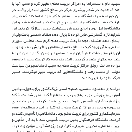
سبب، نام دانشسراها به «مراکز تربیت معلم» تغییر کرد و مشی آنها با
اهداف جدید در شمار بیشتری مرکز در سطح کشور استمرار یافت. در
این دوره نه تنها دانشگاه تربیت معلم به کار خود ادامه داد که حتی از
ظرفیت ده‌ها دانشگاه برتر کشور برای تربیت دبیر استفاده شد و این
دانشگاه‌ها نیز خود را برای پذیرش مسئولیت جدید، سازگار کردند. این
شرایط تازه، گسترشی قابل توجه تا پایان دهه هفتاد شمسی یافت ولی از
ابتدای دهه هشتاد، مجدداً بحث تربیت معلم گرم شد. مجلس شورای
اسلامی به آن ورود کرد تا سطح تحصیلی معلمان را افزایش دهد و دولت
آن را فرصتی یافت تا بارِ گران تربیت معلم را بر زمین بگذارد. این شرایط
منجر به بحث‎های متعدد گردید و البته یک دهه کار تربیت معلم را با وقفه
مواجه ساخت، رونق مراکز تربیت معلم به سبب نامشخص‎بودن سیاست
دولت، از دست رفت و دانشگاه‌هایی که تربیت دبیر می‎کردند، مسیر
حرکت خود را تغییر دادند.
در ابتدای دهه نود شمسی، تصمیم استراتژیک کشور برای تحول بنیادین
آموزش و پرورش، نور تازه‎ای بر تربیت معلم افکند. مقرر شد «دانشگاه
ویژه فرهنگیان» تأسیس شود. عده‏ای همت کردند و بر بنیادهای
فرسوده و محدود مراکز تربیت معلم ـ که تنها دارایی باقیمانده از همه
سرمایه‎گذاری کشور برای تربیت معلم بود ـ دانشگاهی را تأسیس کنند؛ و
کردند. دانشگاه فرهنگیان بدین ترتیب تأسیس شد تا به کار «تأمین و
تربیت معلمان، مدیران، مربیان، کارکنان و پژوهشگرانی مؤمن و متعهد،
معتقد به مبانی دینی و ارزش‌های اسلامی و انقلابی، دارای فضائل اخلاقی و