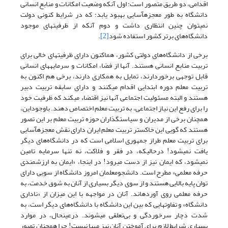
اقدامی، دو طریق متصور است: اول آنکه وضعیت امکانات و منابع انسانی
دانشگاه به طور معجزه‎آسایی بهبود یابد؛ که در شرایط کنونی دولت
نمی‎توان چنین انتظاری داشت و دوم آنکه از ظرفیت‎های موجود
دانشگاه‌های برتر کشور استفاده شود
[2]
.
برخی از دانشگاه‌های دولتی کشور، هم‎اکنون دارای ظرفیت‏های خالی برای
تربیت منابع انسانی هستند. آنها از فضا، امکانات و سرمایه‎های انسانی
قابل توجهی برخوردارند، تمایل به همکاری دارند، برخی هم اکنون به
تربیت معلم دوره ابتدایی اقدام می‏کنند و دارای سابقه تربیت دبیر
هستند و البته مسئولیت اجتماعی آنها نیز اقتضاء می‎کند که ظرفیت خود
را برای رفع این نیاز اجتماعی، به تربیت معلم اختصاص دهند. باوجوداین،
همچنان برخی از مدیران و سیاست‎گذاران حوزه تربیت معلم بر این تصور
هستند که گویی این خاکستر تربیت معلم ایران دارای نقش معجزه‎آسایی
برای تربیت معلم طراز جمهوری اسلامی است که در دانشگاه‌های دیگر
یافت نمی‏شود! درحالیکه، در فقر و فلاکت، نه تنها سرمایه تامین
نمی‎شود، که ایمان نیز از دست می‎رود! در اینجا، «ایمان به ارزشمندی
حرفه معلمی» مطرح است. دانشجومعلمان امروز دانشگاه از سویی دارای
توان پایه بالایی هستند و از سوی دیگر بسیاری از آنان به شوق خدمت، به
حرفه معلمی روی آورده‎اند. آنان در مواجهه با این میزان از «ناداری
دانشگاه» و تفاوت‏هایی که بین این دانشگاه با دانشگاه‌های دیگر است، به
شدت دچار سرخوردگی و بی‌تعلقی می‎شوند. درعین‎حال، در موارد
بسیاری شرایط لازم برای آموختن آنان نیز مهیا نیست! چرا همچنان تصور