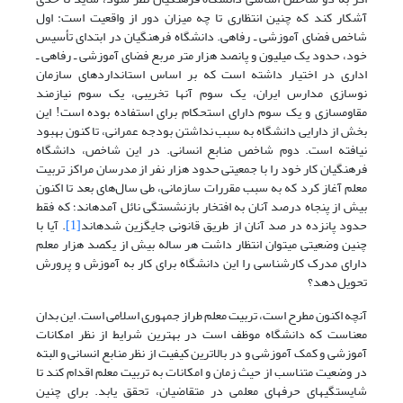
آشکار کند که چنین انتظاری تا چه میزان دور از واقعیت است: اول
شاخص فضای آموزشی ـ رفاهی. دانشگاه فرهنگیان در ابتدای تأسیس
خود، حدود یک میلیون و پانصد هزار متر مربع فضای آموزشی ـ رفاهی ـ
اداری در اختیار داشته است که بر اساس استاندارد‎های سازمان
نوسازی مدارس ایران، یک سوم آنها تخریبی، یک سوم نیازمند
مقاوم‎سازی و یک سوم دارای استحکام برای استفاده بوده است! این
بخش از دارایی دانشگاه به سبب نداشتن بودجه عمرانی، تا کنون بهبود
نیافته است. دوم شاخص منابع انسانی. در این شاخص، دانشگاه
فرهنگیان کار خود را با جمعیتی حدود هزار نفر از مدرسان مراکز تربیت
معلم آغاز کرد که به سبب مقررات سازمانی، طی سال‌های بعد تا اکنون
بیش از پنجاه درصد آنان به افتخار بازنشستگی نائل آمده‎اند؛ که فقط
حدود پانزده در صد آنان از طریق قانونی جایگزین شده‎اند
[1]
. آیا با
چنین وضعیتی می‎توان انتظار داشت هر ساله بیش از یکصد هزار معلم
دارای مدرک کارشناسی را این دانشگاه برای کار به آموزش و پرورش
تحویل دهد؟
آنچه اکنون مطرح است، تربیت معلم طراز جمهوری اسلامی است. این بدان
معناست که دانشگاه موظف است در بهترین شرایط از نظر امکانات
آموزشی و کمک آموزشی و در بالاترین کیفیت از نظر منابع انسانی و البته
در وضعیت متناسب از حیث زمان و امکانات به تربیت معلم اقدام کند تا
شایستگی‏های حرفه‎ای معلمی در متقاضیان، تحقق یابد. برای چنین