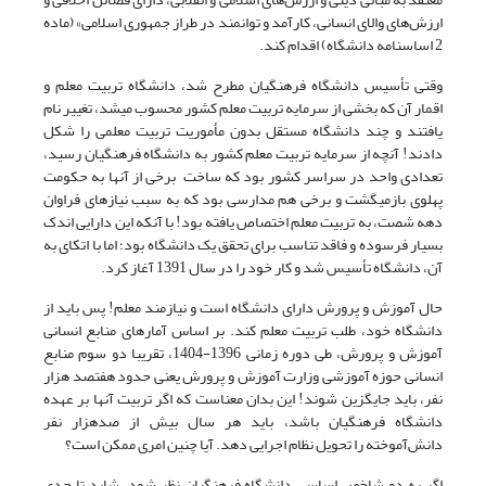
ارزش‌های والای انسانی، کارآمد و توانمند در طراز جمهوری اسلامی» (ماده
2 اساسنامه دانشگاه) اقدام کند.
وقتی تأسیس دانشگاه فرهنگیان مطرح شد، دانشگاه تربیت معلم و
اقمار آن که بخشی از سرمایه تربیت معلم کشور محسوب می‎شد، تغییر نام
یافتند و چند دانشگاه مستقل بدون مأموریت تربیت معلمی را شکل
دادند! آنچه از سرمایه تربیت معلم کشور به دانشگاه فرهنگیان رسید،
تعدادی واحد در سراسر کشور بود که ساخت برخی از آنها به حکومت
پهلوی بازمی‎گشت و برخی هم مدارسی بود که به سبب نیازهای فراوان
دهه شصت، به تربیت معلم اختصاص یافته بود! با آنکه این دارایی اندک
بسیار فرسوده و فاقد تناسب برای تحقق یک دانشگاه بود؛ اما با اتکای به
آن، دانشگاه تأسیس شد و کار خود را در سال 1391 آغاز کرد.
حال آموزش و پرورش دارای دانشگاه است و نیازمند معلم! پس باید از
دانشگاه خود، طلب تربیت معلم کند. بر اساس آمارهای منابع انسانی
آموزش و پرورش، طی دوره زمانی 1396-1404، تقریبا دو سوم منابع
انسانی حوزه آموزشی وزارت آموزش و پرورش یعنی حدود هفتصد هزار
نفر، باید جایگزین شوند! این بدان معناست که اگر تربیت آنها بر عهده
دانشگاه فرهنگیان باشد، باید هر سال بیش از صدهزار نفر
دانش‌آموخته را تحویل نظام اجرایی دهد. آیا چنین امری ممکن است؟
اگر به دو شاخص اساسی دانشگاه فرهنگیان نظر شود، شاید تا حدی