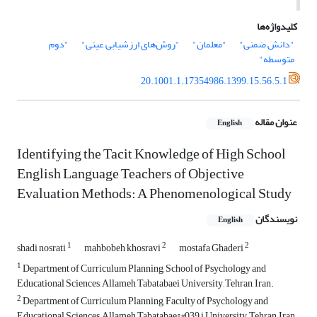
کلیدواژه‌ها
"دانش ضمنی"
"معلمان"
"روش‌های ارزشیابی عینی"
"دوم
متوسطه"
20.1001.1.17354986.1399.15.56.5.1
عنوان مقاله
English
Identifying the Tacit Knowledge of High School
English Language Teachers of Objective
Evaluation Methods: A Phenomenological Study
نویسندگان
English
1
2
2
shadi nosrati
mahbobeh khosravi
mostafa Ghaderi
1
Department of Curriculum Planning, School of Psychology and
Educational Sciences, Allameh Tabatabaei University, Tehran, Iran.
2
Department of Curriculum Planning, Faculty of Psychology and
Educational Sciences, Allameh Tabatabae&#039;i University, Tehran, Iran