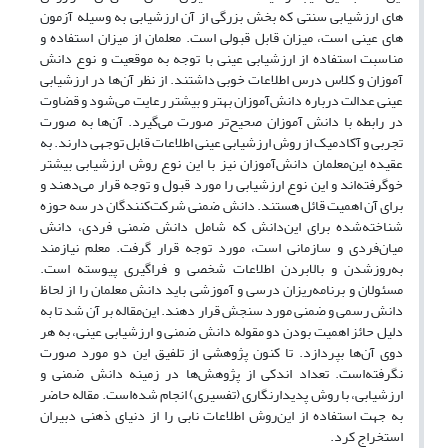
های ارزشیابی سنتی که بخش بزرگی از آن ارزشیابی به وسیله آزمون
های عینی است، میزان قابل قبولی است. معلمان از میزان استفاده و
مناسبت استفاده از ارزشیابی عینی با توجه به موقعیت و نوع دانش
آموزان و کلاس درس اطلاعات خوبی داشتند. از نظر آن‌ها در ارزشیابی
عینی عدالت درباره دانش‌آموزان بهتر و بیشتر رعایت می‌شود و قضاوت
در رابطه با دانش آموزان صحیح‌تر صورت می‌گیرد. آن‌ها به صورت
تجربی و آکادمیک از روش ارزشیابی عینی اطلاعات قابل توجهی دارند. به
عقیده این‌معلمان دانش‌آموزان نیز با این‌ نوع روش ارزشیابی بیشتر
خوگرفته‌اند و این نوع ارزشیابی را مورد قبول و توجه قرار می‌دهند و
برای آن اهمیت قائل هستند. دانش ضمنی شرکت‌کنندگان در سه حوزه
شناخته‌شده برای این‌دانش که شامل دانش ضمنی فردی، دانش
میان‌فردی و سازمانی است، مورد توجه قرار گرفت. معلم نیازمند
به‌روز‌شدن و بالا‌بردن اطلاعات شخصی و فراگیری پیوسته است.
مسئولان و برنامه‌ریزان درسی و آموزشی باید دانش معلمان را از لحاظ
دانش رسمی و ضمنی مورد سنجش قرار دهند. این‌مقاله بر آن شد تا به
دلیل حائز اهمیت بودن دو مقوله دانش ضمنی و ارزشیابی عینی، به هر
دوی آن‌ها بپردازد. تا کنون پژوهشی از تلفیق این دو مورد صورت
نگرفته‌است. تعداد اندکی از پژوهش‌ها در زمینه دانش ضمنی و
ارزشیابی، با روش پدیدارنگاری (تفسیری) انجام شده‌است. مقاله حاضر
به جهت استفاده از این‌روش اطلاعات نابی را از دنیای ذهنی دبیران
استخراج کرد.