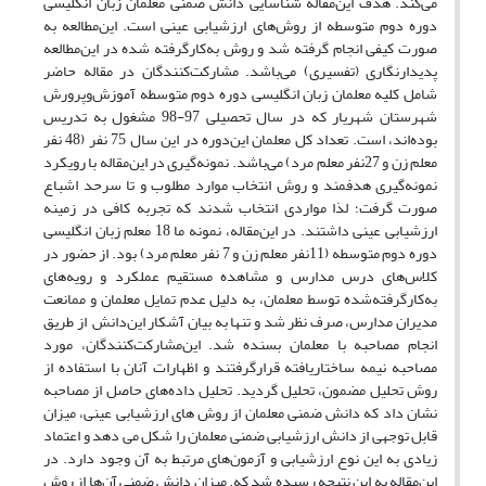
می‌کند. هدف این‌مقاله شناسایی دانش ضمنی معلمان زبان انگلیسی
دوره‌ دوم متوسطه از روش‌های ارزشیابی عینی است. این‌مطالعه به
صورت کیفی انجام گرفته شد و روش به‌کارگرفته شده در این‌مطالعه
پدیدارنگاری (تفسیری) می‌باشد. مشارکت‌کنندگان در مقاله حاضر
شامل کلیه معلمان زبان انگلیسی دوره دوم متوسطه آموزش‌و‌پرورش
شهرستان شهریار که در سال تحصیلی 97-98 مشغول به تدریس
بوده‌اند، است. تعداد کل معلمان این‌دوره در این سال 75 نفر (48 نفر
معلم زن و 27نفر معلم مرد) می‌باشد. نمونه‌گیری در این‌مقاله با رویکرد
نمونه‌گیری هدفمند و روش انتخاب موارد مطلوب و تا سرحد اشباع
صورت گرفت؛ لذا مواردی انتخاب شدند که تجربه کافی در زمینه
ارزشیابی عینی داشتند. در این‌مقاله، نمونه ما 18 معلم زبان انگلیسی
دوره دوم متوسطه (11نفر معلم زن و 7 نفر معلم مرد) بود. از حضور در
کلاس‌های درس مدارس و مشاهده مستقیم عملکرد و رویه‌های
به‌کار‌گرفته‌شده توسط معلمان، به دلیل عدم تمایل معلمان و ممانعت
مدیران مدارس، صرف نظر شد و تنها به بیان آشکار این‌دانش از طریق
انجام مصاحبه با معلمان بسنده شد. این‌مشارکت‌کنندگان، مورد
مصاحبه نیمه ‌ساختاریافته قرار‌گرفتند و اظهارات آنان با استفاده از
روش تحلیل مضمون، تحلیل گردید. تحلیل داده‌های حاصل از مصاحبه
نشان داد که دانش ضمنی معلمان از روش های ارزشیابی عینی، میزان
قابل توجهی از دانش ارزشیابی ضمنی معلمان را شکل می دهد و اعتماد
زیادی به این نوع ارزشیابی و آزمون‌های مرتبط به آن وجود دارد. در
این‌مقاله به این نتیجه رسیده شد که. میزان دانش ضمنی آن‌ها از روش