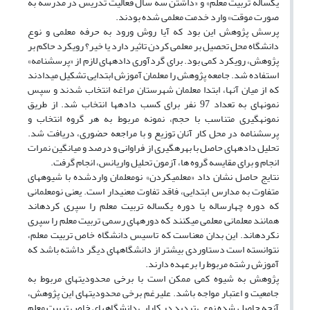
یکساله تربیت معلم» و «داشتن سه سال فعالیت تدریس در مدرسه به
صورت موقت» وارد خدمت معلمی شده بودند.
پرسش پژوهش این بود که آیا روش ورود به حرفه معلمی و نوع
دانشگاه محل تحصیل بر معلمی کردن تاثیر دارد یا خیر؟ رویکرد حاکم بر
پژوهش، رویکرد کمی بود. برای گردآوری داده‎های لازم از «پرسشنامه»
استفاده شد. جامعه پژوهش را معلمان آموزش ابتدایی تشکیل می‎دادند
که از میان آنها، ابتدا معلمان شهرستان مراغه انتخاب شدند و سپس
نمونه‎ای به تعداد 97 نفر برای کسب داده‎ها انتخاب شد. از طریق
نمونه‎گیری متناسب با حجم، نمونه مربوط به هر گروه انتخاب و
پرسشنامه در محل کار آنان توزیع و با مراجعه حضوری، دریافت شد.
تحلیل داده‎های حاصل با بهره‎گیری از فراوانی و درصد و میانگین نمرات
انجام و برای مقایسه گروه ها، آزمون تحلیل واریانس، انجام گرفت.
نتایج حاصل نشان داد «معلمی‎کردن» نومعلمان واردشده با شیوه‎های
متفاوت به مدارس ابتدایی، فاقد تفاوت معنی‎دار است. یعنی نومعلمانی
که دوره چهارساله یا دوره یکساله تربیت معلم را سپری کرده‎اند
همانند معلمانی معلمی می‎کنند که دوره‎های رسمی تربیت معلم را سپری
نکرده‎اند. این بدان معناست که تاسیس دانشگاه خاص تربیت معلم،
نتوانسته است دستاوردی بیشتر از دانشگاههای دیگر داشته باشد که
آموزش رشته مربوط را برعهده دارند.
پژوهش به شیوه کمی ممکن است با برخی محدودیت‎های مربوط به
جامعیت و اعتبار مواجه باشد. علیرغم برخی محدودیت‎های این پژوهش،
آنچه حاصل شده نوعی تردید در کارایی دانشگاههای خاص تربیت معلم