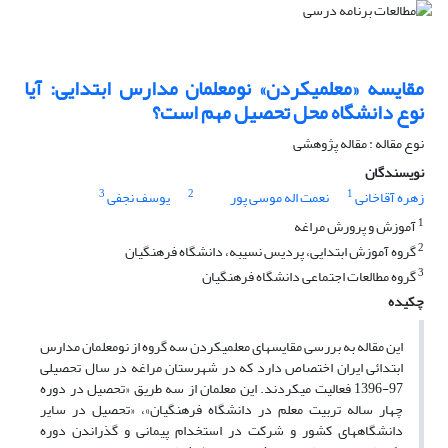
مقایسه‎ «معلمی‎کردن» نومعلمان مدارس ابتدایی: آیا
نوع دانشگاه محل تحصیل مهم است؟
نوع مقاله : مقاله پژوهشی
نویسندگان
3
2
1
زهره آقاخانی
نعمت اله موسی پور
یوسف نجفی
1
آموزش و پرورش مراغه
2
گروه آموزش ابتدایی، پردیس نسیبه، دانشگاه فرهنگیان
3
گروه مطالعات اجتماعی دانشگاه فرهنگیان
چکیده
این مقاله به بررسی مقایسه‎ای معلمی‎کردن سه گروه از نومعلمان مدارس
ابتدائی ایران اختصاص دارد که در شهرستان مراغه در سال تحصیلی
97-1396 فعالیت می‎کردند. این معلمان از سه طریق «تحصیل در دوره
چهار ساله تربیت معلم در دانشگاه فرهنگیان»، «تحصیل در سایر
دانشگاههای کشور و شرکت در استخدام پیمانی و گذراندن دوره