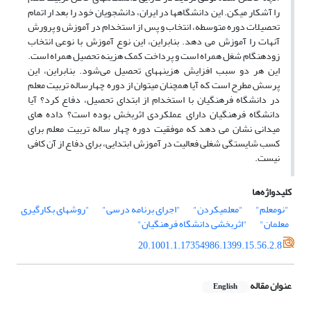
را آشکار می‎کن. این دانشگاهها در ایران، دانشجویان خود را بعد ار اتمام
تحصیلات دوره متوسطه، انتخاب و پس از استخدام در آموزش و پرورش
آنهات را آموزش می دهد. بنابراین، این نوع آموزش با نوعی انتخاب
زودهنگام شغل همراه است و پرداخت کمک هزینه تحصیل همراه است.
این هر دو سبب افزایش هزینه‎های تحصیل می‎‌شود. بنابراین، این
پرسش مطرح است که آیا همچنان می‎توان از دوره چهارساله تربیت معلم
در دانشگاه فرهنگیان با استخدام از ابتدای تحصیل، دفاع کرد؟ آیا
دانشگاه فرهنگیان دارای عملکردی اثربخش بوده است؟ داده های
میدانی نشان می دهد که موفقیت دوره چهار ساله تربیت معلم برای
کسب شایستگی شغلی فعالیت در آموزش ابتدایی، برای دفاع از آن کافی
نیست.
کلیدواژه‌ها
"نومعلم"
"معلمی‎کردن"
"اجرای برنامه درسی"
"روش‏های بکارگیری
معلمان"
"اثربخشی دانشگاه فرهنگیان"
20.1001.1.17354986.1399.15.56.2.8
عنوان مقاله
English