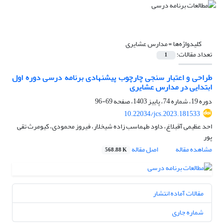
کلیدواژه‌ها =
مدارس عشایری
تعداد مقالات:
1
طراحی و اعتبار سنجی چارچوب پیشنهادی برنامه درسی دوره اول
ابتدایی در مدارس عشایری
دوره 19، شماره 74، پاییز 1403، صفحه
69-96
10.22034/jcs.2023.181533
احد عظیمی آقبلاغ، داود طهماسب زاده شیخلار، فیروز محمودی، کیومرث تقی
پور
مشاهده مقاله
اصل مقاله
568.88 K
مقالات آماده انتشار
شماره جاری