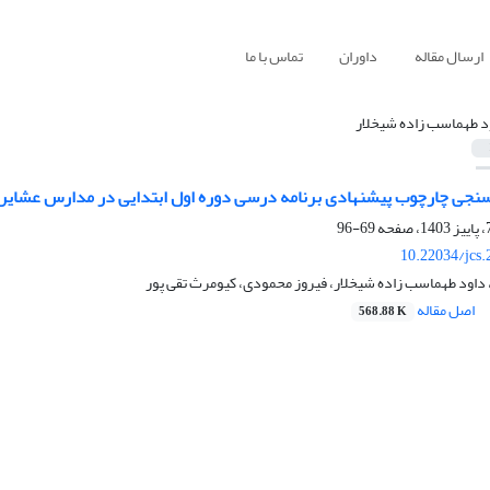
ارسال مقاله
داوران
تماس با ما
د طهماسب زاده شیخلار
 سنجی چارچوب پیشنهادی برنامه درسی دوره اول ابتدایی در مدارس عشایر
69-96
10.22034/jcs
 داود طهماسب زاده شیخلار، فیروز محمودی، کیومرث تقی پور
اصل مقاله
568.88 K