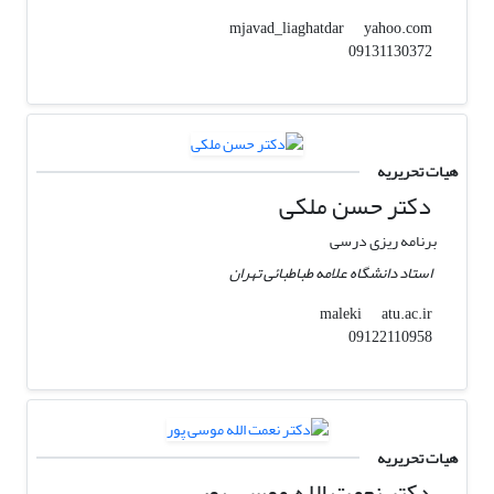
yahoo.com
mjavad_liaghatdar
09131130372
هیات تحریریه
دکتر حسن ملکی
برنامه ریزی درسی
استاد دانشگاه علامه طباطبائی تهران
atu.ac.ir
maleki
09122110958
هیات تحریریه
دکتر نعمت الله موسی پور