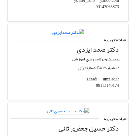
yahoo.com
yousef_adib
09143065873
هیات تحریریه
دکتر صمد ایزدی
مدیریت و برنامه ریزی آموزشی
دانشیار دانشگاه مازندران
umz.ac.ir
s.izadi
09113140174
هیات تحریریه
دکتر حسین جعفری ثانی