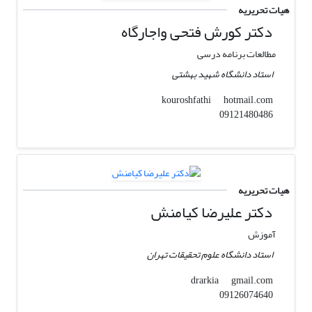
هیات تحریریه
دکتر کورش فتحی واجارگاه
مطالعات برنامه درسی
استاد دانشگاه شهید بهشتی
hotmail.com
kouroshfathi
09121480486
هیات تحریریه
دکتر علیرضا کیامنش
آموزش
استاد دانشگاه علوم تحقیقات تهران
gmail.com
drarkia
09126074640