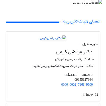
اعضای هیات تحریریه
مدیر مسئول
دکتر مرتضی کرمی
مطالعات برنامه درسی و آموزش
استاد- عضو هیئت علمی دانشگله فردوسی مشهد
um.ac.ir
m.karami
09155127364
0000-0002-7161-9500
h-index:
12