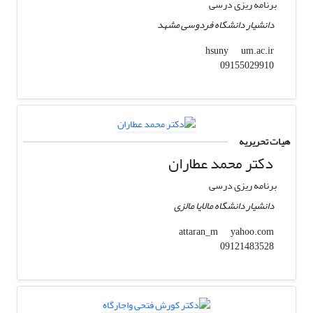
برنامه ریزی درسی
دانشیار دانشگاه فردوسی مشهد
um.ac.ir
hsuny
09155029910
هیات تحریریه
دکتر محمد عطاران
برنامه ریزی درسی
دانشیار دانشگاه مالایا مالزی
yahoo.com
attaran_m
09121483528