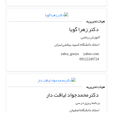
هیات تحریریه
دکتر زهرا گویا
آموزش ریاضی
استاد دانشگاه شهید بهشتی تهران
yahoo.com
zahra_gooya
09122249724
هیات تحریریه
دکترمحمدجواد لیاقت دار
برنامه ریزی درسی
استاد دانشگاه اصفهان