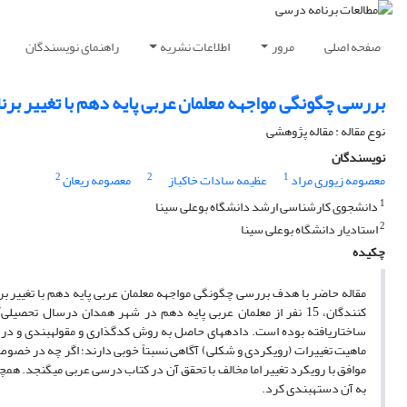
صفحه اصلی
مرور
اطلاعات نشریه
راهنمای نویسندگان
بررسی چگونگی مواجهه معلمان عربی پایه دهم با تغییر بر
نوع مقاله : مقاله پژوهشی
نویسندگان
2
2
1
معصومه زیوری مراد
عظیمه سادات خاکباز
معصومه ریعان
1
دانشجوی کارشناسی ارشد دانشگاه بوعلی سینا
2
استادیار دانشگاه بوعلی سینا
چکیده
مقاله حاضر با هدف بررسی چگونگی مواجهه معلمان عربی پایه دهم با تغییر ب
ساختاریافته بوده است. داده­های حاصل به روش کدگذاری و مقوله­بندی و در 
ماهیت تغییرات (رویکردی و شکلی) آگاهی نسبتاً خوبی دارند؛ اگر چه در خصوص
موافق با رویکرد تغییر اما مخالف با تحقق آن در کتاب درسی عربی می­گنجد. همچن
به آن دسته­بندی کرد.