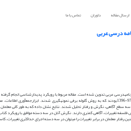
ارسال مقاله
داوران
تماس با ما
نامه درسی عربی
رنامه­درسی عربی تدوین شده است. مقاله مربوط با رویکرد پدیدارشناسی انجام گرفت
کنندگان، 15 نفر از معلمان عربی پایه دهم در شهر همدان درسال تحصیلی97-1396بودند که به روش گلوله برفی نمونه­گیری شدند. ابزارجمع­آوری
سه سطح آگاهی، نگرش و رفتار تحلیل شدند. نتایج نشان داده که به طور کلی معلمان
 فلسفه تغییرات، آگاهی کمتری دارند. نگرش آنان در سه دسته موافق با رویکرد کتاب، 
ین رفتار معلمان در برابر تغییرات را می­توان در سه دسته اجرای حداکثری تغییرات، کاس