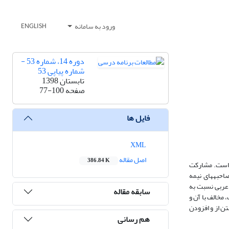
ورود به سامانه
ENGLISH
دوره 14، شماره 53 -
شماره پیاپی 53
تابستان 1398
صفحه
77-100
فایل ها
XML
اصل مقاله
386.84 K
ه است. مشارکت
 اطلاعات، مصاحبه­های نیمه
 عربی نسبت به
سابقه مقاله
مخالف با آن و
تن از و افزودن
هم رسانی