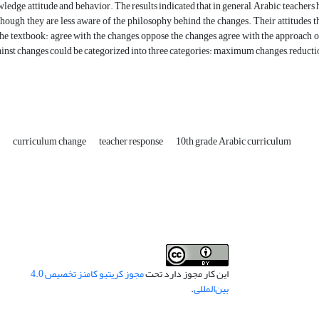
wledge, attitude and behavior. The results indicated that in general, Arabic teacher
though they are less aware of the philosophy behind the changes. Their attitudes t
he textbook: agree with the changes, oppose the changes, agree with the approach of
inst changes could be categorized into three categories: maximum changes, reductio
n
curriculum change
teacher response
10th grade Arabic curriculum
این کار مجوز دارد تحت
مجوز کریتیو کامنز تخصیص 4.0
بین‌المللی
.