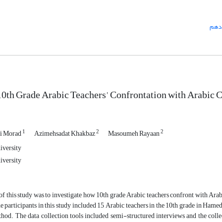
 دهم
10th Grade Arabic Teachers' Confrontation with Arabic
1
2
2
i Morad
Azimehsadat Khakbaz
Masoumeh Rayaan
iversity
iversity
of this study was to investigate how 10th grade Arabic teachers confront with A
 participants in this study included 15 Arabic teachers in the 10th grade in Ham
hod. The data collection tools included semi-structured interviews and the coll