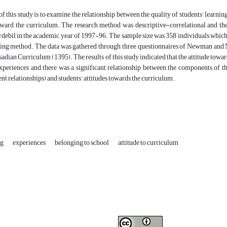
f this study is to examine the relationship between the quality of students' learnin
oward the curriculum. The research method was descriptive-correlational and the 
Ardebil in the academic year of 1997-96. The sample size was 358 individuals whi
ling method. The data was gathered through three questionnaires of Newman and 
adian Curriculum (1395). The results of this study indicated that the attitude toward
xperiences and there was a significant relationship between the components of the 
nt relationships) and students' attitudes towards the curriculum.
ng
experiences
belonging to school
attitude to curriculum