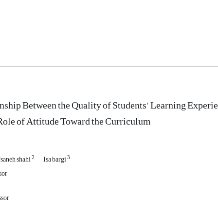
nship Between the Quality of Students' Learning Experien
ole of Attitude Toward the Curriculum
2
3
fsaneh shahi
Isa bargi
sor
ssor