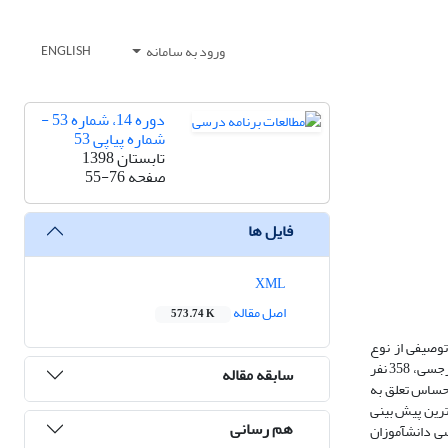
ورود به سامانه
ENGLISH
دوره 14، شماره 53 -
شماره پیاپی 53
تابستان 1398
صفحه
55-76
فایل ها
XML
اصل مقاله
573.74 K
وصیفی از نوع
همبستگی و جامعه آماری، دانش‌آموزان دوره دوم متوسطه شهر اردبیل در سال تحصیلی97-96 به تعداد 5304 نفر است که حجم نمونه با استفاده از جدول مورگان و کرجسی، 358 نفر
سابقه مقاله
یری تصادفی خوشه­ای چند مرحله­ای انتخاب شده­اند. اطلاعات از طریق سه پرسشنامه­ کیفیت تجارب یادگیری نیومن و نیومن (1993)، احساس تعلق به
 (1395) جمع آوری گردید. نتایج این پژوهش نشان می­دهد که نگرش به برنامه درسی با ضریب بتای 42% قوی ترین پیش بینی
هم رسانی
ی دانش­آموزان