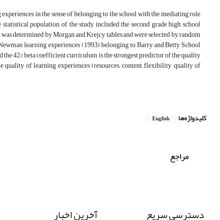
g experiences in the sense of belonging to the school with the mediating role
statistical population of the study included the second grade high school
ch was determined by Morgan and Krejcy tables and were selected by random
Newman learning experiences (1993), belonging to Barry and Betty School
 the 42% beta coefficient curriculum is the strongest predictor of the quality
quality of learning experiences (resources, content, flexibility, quality of
کلیدواژه‌ها
English
مراجع
دسترسی سریع
آخرین اخبار