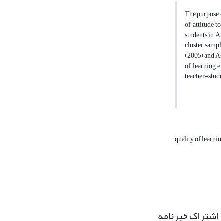
The purpose o
of attitude t
students in 
cluster samp
(2005) and As
of learning e
teacher-stude
quality of learni
اشتراک خبرنامه