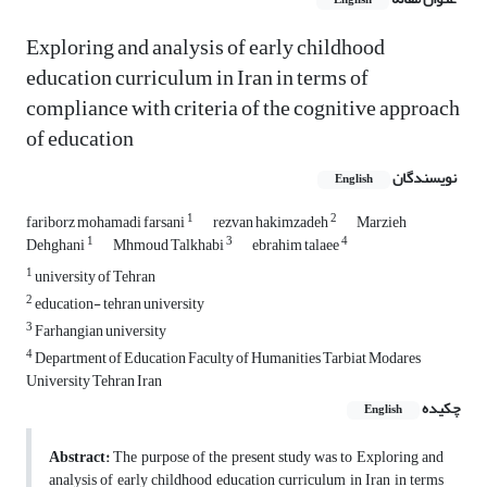
English
Exploring and analysis of early childhood
education curriculum in Iran in terms of
compliance with criteria of the cognitive approach
of education
نویسندگان
English
1
2
fariborz mohamadi farsani
rezvan hakimzadeh
Marzieh
1
3
4
Dehghani
Mhmoud Talkhabi
ebrahim talaee
1
university of Tehran
2
education- tehran university
3
Farhangian university
4
Department of Education Faculty of Humanities Tarbiat Modares
University Tehran Iran
چکیده
English
Abstract:
The purpose of the present study was to Exploring and
analysis of early childhood education curriculum in Iran in terms