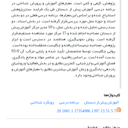
پژوهش، کیفی و کمی است. معیارهای آموزش و پرورش شناختی در
برنامه درسی آموزش پیش از دبستان طی یک فرایند سنتزپژوهش
استخراج شده و بر اساس این معیارها، برنامه درسی فعلی در دو بخش
اسناد و حوزه عمل مورد بررسی قرار گرفته است. در بخش اسناد، دو
سند رسمی تحلیل شده و در بخش عمل، با 10 مدیر مرکز آموزش پیش
از دبستان مصاحبه انجام شده و 15 مرکز مورد مشاهده مستقیم قرار
گرفته است. روش نمونه­گیری، هدفمند در دسترس است و ابزار
پژوهش، مصاحبه نیمه­ساختاریافته و چک­لیست محقق­ساخته بوده است.
روایی چک­لیست توسط متخصصان تأیید شده و پایایی مرکب آن 93/0
بدست آمده است. بر اساس یافته­ها، در عناصر مواد و منابع یادگیری،
فضای آموزشی و ارزشیابی، کمترین تطابق و در بخش فعالیت­ها و روش­های
یاددهی-یادگیری و زمان آموزش بیشترین تطابق با معیارهای آموزش و
پرورش شناختی وجود دارد.
کلیدواژه‌ها
آموزش پیش از دبستان
برنامه درسی
رویکرد شناختی
20.1001.1.17354986.1397.13.51.5.7
عنوان مقاله