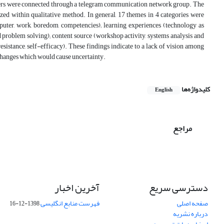
achers were connected through a telegram communication network group. The
zed within qualitative method. In general, 17 themes in 4 categories were
mputer, work, boredom, competencies); learning experiences (technology as
d problem solving); content source (workshop activity, systems analysis and
resistance, self-efficacy). These findings indicate to a lack of vision among
 changes which would cause uncertainty.
کلیدواژه‌ها
English
مراجع
دسترسی سریع
آخرین اخبار
صفحه اصلی
فهرست منابع انگلیسی
1398-12-16
درباره نشریه