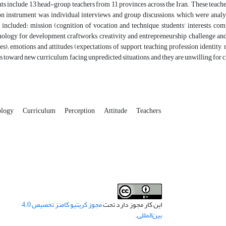
ants include 13 head-group teachers from 11 provinces across the Iran. These te
ion instrument was individual interviews and group discussions, which were analy
 included: mission (cognition of vocation and technique, students’ interests, co
hnology for development, craftworks, creativity and entrepreneurship, challenge an
es); emotions and attitudes (expectations of support, teaching profession identity, 
 toward new curriculum, facing unpredicted situations, and they are unwilling for
ology
Curriculum
Perception
Attitude
Teachers
این کار مجوز دارد تحت
مجوز کریتیو کامنز تخصیص 4.0
بین‌المللی
.