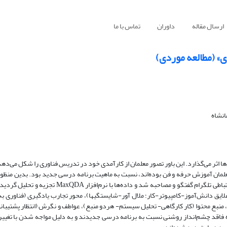
ارسال مقاله
داوران
تماس با ما
 (مطالعه‌ موردی)
نشاه
اثر می‌گذارد. این باور تصور معلمان از کارآمدی خود در تدریس فناوری را شکل می‌دهد.
معلمان آموزش حرفه و فن بوده‌اند، نسبت به ماهیت برنامه درسی جدید بود. بدین منظور
وفن-علایق دانش‌آموز-کامپیوتر-کار؛ ملال آور-شایستگی­ها)، محور تجارب یادگیری (فناوری ب
منبع محتوا (کار کارگاهی- تحلیل سیستم- هردو منبع)، عواطف و نگرش (انتظار پشتیبان
د چشم‌انداز روشنی نسبت به برنامه درسی جدیدند و به دلیل مواجه شدن با تغییرا