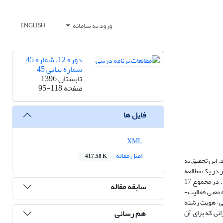
ورود به سامانه
ENGLISH
دوره 12، شماره 45 -
شماره پیاپی 45
تابستان 1396
صفحه
95-118
فایل ها
XML
اصل مقاله
417.58 K
 این تحقیق به
 در یک مطالعه
کیفی، از نوع موردی، با 13 نفر از سرگروه‌های 11 استان کشور از طریق شبکه ارتباطی تلگرام گفتگو و مصاحبه شد و داده‌ها با نرم‌افزار MaxQDA تجزیه و تحلیل گردید. در مجموع 17
سابقه مقاله
ه معنی فعالیت-
ی – هویت رشته
هم رسانی
تی که برای آن