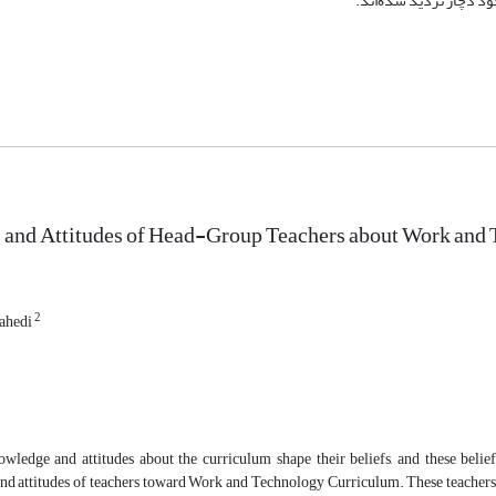
ود دچار تردید شده‌اند.
 and Attitudes of Head-Group Teachers about Work and
2
ahedi
owledge and attitudes about the curriculum shape their beliefs, and these belief
nd attitudes of teachers toward Work and Technology Curriculum. These teachers a