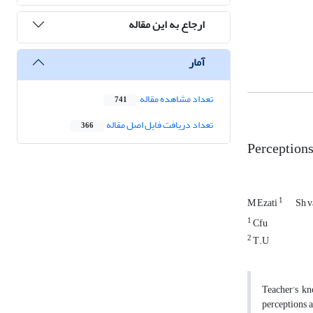
ارجاع به این مقاله
آمار
تعداد مشاهده مقاله
741
تعداد دریافت فایل اصل مقاله
366
Perceptions
1
M Ezati
Sh v
1
Cfu
2
T.U
Teacher’s kn
perceptions a