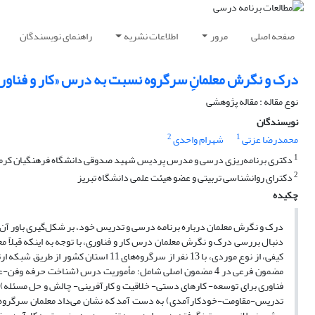
صفحه اصلی
مرور
اطلاعات نشریه
راهنمای نویسندگان
درک و نگرش معلمانِ سرگروه نسبت به درس «کار و فناوری»
نوع مقاله : مقاله پژوهشی
نویسندگان
2
1
محمدرضا عزتی
شهرام واحدی
1
دکتری برنامه‌ریزی درسی و مدرس پردیس شهید صدوقی دانشگاه فرهنگیان کرما
2
دکترای روانشناسی تربیتی و عضو هیئت علمی دانشگاه تبریز
چکیده
درک و نگرش معلمان درباره برنامه درسی و تدریس خود، بر شکل‌گیری باور آن‌ها 
دنبال بررسی درک و نگرش معلمان درس کار و فناوری، با توجه به اینکه قبلاً 
مضمون فرعی در 4 مضمون اصلی شامل؛ مأموریت درس (شناخت حرفه 
فناوری برای توسعه- کارهای دستی- خلاقیت و کارآفرینی- چالش و حل مسئله)، 
تدریس-مقاومت-خودکارآمدی) به دست آمد که نشان می‌داد معلمان سرگروه فاق