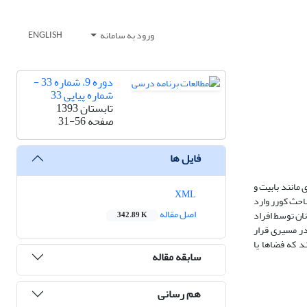
ورود به سامانه
ENGLISH
دوره 9، شماره 33 -
شماره پیاپی 33
تابستان 1393
صفحه
31-56
فایل ها
 مانند بابیت و
XML
احث کورر وارد
اصل مقاله
ان توسط افراد
342.89 K
در مسیری قرار
د که فضاها یا
سابقه مقاله
هم رسانی