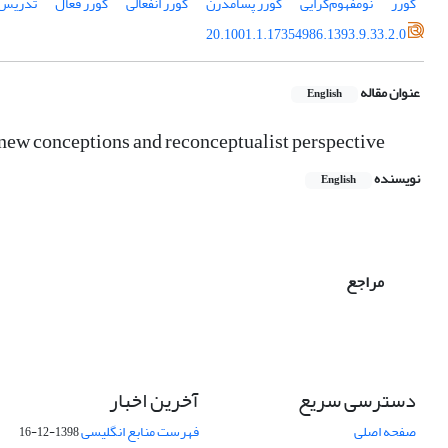
کورر
نومفهوم‌گرایی
کورر پسامدرن
کورر انفعالی
کورر فعال
تدریس 
20.1001.1.17354986.1393.9.33.2.0
عنوان مقاله
English
 new conceptions and reconceptualist perspective
نویسنده
English
مراجع
دسترسی سریع
آخرین اخبار
صفحه اصلی
فهرست منابع انگلیسی
1398-12-16