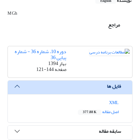
نویسنده
English
M Gh
مراجع
دوره 10، شماره 36 - شماره
پیاپی 36
بهار 1394
صفحه
121-144
فایل ها
XML
اصل مقاله
377.88 K
سابقه مقاله