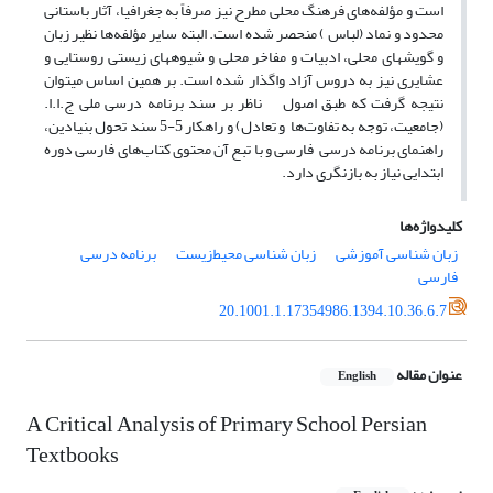
است و مؤلفه‌های فرهنگ محلی مطرح نیز صرفاً به جغرافیا، آثار باستانی
محدود و نماد (لباس ) منحصر شده است. البته سایر مؤلفه‌ها نظیر زبان
و گویش­های محلی، ادبیات و مفاخر محلی و شیوه­های زیستی روستایی و
عشایری نیز به دروس آزاد واگذار شده است. بر همین اساس می­توان
نتیجه گرفت که طبق اصول ناظر بر سند برنامه درسی ملی ج.ا.ا.
(جامعیت، توجه به تفاوت‌ها و تعادل) و راهکار 5-5 سند تحول بنیادین،
راهنمای برنامه درسی فارسی و با تبع آن محتوی کتاب‌های فارسی دوره
ابتدایی نیاز به بازنگری دارد
.
کلیدواژه‌ها
زبان شناسی آموزشی
زبان شناسی محیط‌زیست
برنامه درسی
فارسی
20.1001.1.17354986.1394.10.36.6.7
عنوان مقاله
English
A Critical Analysis of Primary School Persian
Textbooks