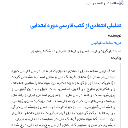
تحلیلی انتقادی از کتب فارسی دوره ابتدایی
نویسنده
مریم سادات غیاثیان
استادیار گروه زبان‌شناسی و زبان‌های خارجی دانشگاه پیام نور
چکیده
هدف ازاین مقاله تحلیل انتقادی محتوای کتاب‌های درسی فارسی دوره
ابتدایی از منظر مؤلفه‌های فرهنگ ملی و محلی است تا مشخص گردد
مؤلفان کتب مذکور چگونه و تا چه اندازه این مؤلفه‌ها را مطابق با اهداف
و راهکارهای مطرح در قانون اساسی، سند تحول بنیادین آموزش و
پرورش، سند برنامه درسی ملی جمهوری اسلامی ایران و راهنمای
برنامه درسی فارسی، در متن متجلی ساخته­اند.
رویکرد نظری پژوهش،
زبان­شناسی آموزشی است و دو منظر نشانه­شناسی و بوم­شناسی در آن
در ارتباط با یکدیگر مورد تحلیل قرار می­گیرند.
تحلیل داده­ها حاکی از
این است که مؤلفه‌های فرهنگ ملی در مقایسه با محلی به میزان
بیشتری در متن و تصاویر کتاب‌های فارسی پنج‌پایه ابتدایی درج ‌شده