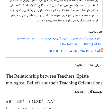
403 نفر از معلمان جمع‌آوری و تحلیل شد. نتایج نشان داد 53% معلمان
دارای باورهای معرفت‌شناختی خام و 55% دارای جهت‌گیری تدریس-
محور هستند و بین باورهای معرفت‌شناختی و جهت‌گیری‌های تدریس
آن‌ها همبستگی معنی‌دار متوسط منفی وجود دارد.
کلیدواژه‌ها
باورهای معرفت‌شناختی
جهت‌گیری‌های تدریس
تدریس- محور
یادگیری- محور
دوره متوسطه
20.1001.1.17354986.1394.10.36.3.4
عنوان مقاله
English
The Relationship between Teachers' Episte
mological Beliefs and their Teaching Orientations
نویسندگان
English
1
2
3
3
A B
H F
S. M. R E
A A
1
کارشناس ارشد برنامه‌ریزی درسی