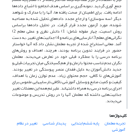
جمع آوری گردید. نمونه گیری بر اساس هدف انجام و تا اشباع داده‌ها
ادامه یافت. برای اطمینان از صحت یافته ها، آنها را با مدارک و شواهد
دیگر (سه سوسازی) و ارجاع مجدد داده‌های تحلیل شده به مصاحبه
شونده، مورد آزمون مجدد قرار گرفت. در تحلیل داده‌ها براساس
روش اسمیت، چهار مقوله شامل: 1) دانش نظری و عملی معلم 2)
نگرانی‌های معلم 3) نارسایی‌های برنامه و 4) جذابیت‌های تغییر، به دست
آمد. معانی استخراج شده از تجربه معلمان نشان داد که آنها خواستار
حضور در فرایند تدوین برنامه بودند، هرچند، اهداف و روش‌های
برنامه درسی را با عملکرد قبلی خود در تعارض می‌دیدند. معلمان
نگران عدم تناسب محتوا با زمان و از هم گسیختگی میان تجربیات قبلی و
جدید دانش‌آموزان به دلیل فقدان عنصر پیوستگی در تغییر بودند.
آموزش‌های نا کافی، حجم محتوای زیاد، عدم توازن زمان با اهداف،
کیفیت و کمیت منابع و وسایل آموزشی ناکافی نارسایی­هایی ملموس برای
اجرای برنامه درسی به همراه داشته­اند. علیرغم همه این معضلات تغییر
جذابیت‌هایی داشته که معلمان آنها را در روش تدریس و موضوعات
می‌دیدند.
کلیدواژه‌ها
تجربه معلمان
پایه ششم ابتدایی
پدیدار شناسی
تغییر در نظام
آموزشی