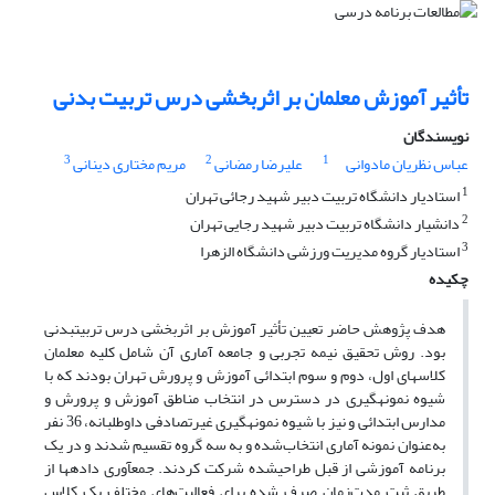
تأثیر آموزش معلمان بر اثربخشی درس تربیت بدنی
نویسندگان
3
2
1
عباس نظریان مادوانی
علیرضا رمضانی
مریم مختاری دینانی
1
استادیار دانشگاه تربیت دبیر شهید رجائی تهران
2
دانشیار دانشگاه تربیت دبیر شهید رجایی تهران
3
استادیار گروه مدیریت ورزشی دانشگاه الزهرا
چکیده
هدف پژوهش حاضر تعیین تأثیر آموزش بر اثربخشی درس تربیت­بدنی
بود. روش تحقیق نیمه تجربی و جامعه آماری آن شامل کلیه معلمان
کلاس­های اول، دوم و سوم ابتدائی آموزش و پرورش تهران بودند که با
شیوه نمونه­گیری در دسترس در انتخاب مناطق آموزش و پرورش و
مدارس ابتدائی و نیز با شیوه نمونه­گیری غیرتصادفی داوطلبانه، 36 نفر
به‌عنوان نمونه آماری انتخاب‌شده و به سه گروه تقسیم شدند و در یک
برنامه آموزشی از قبل طراحی­شده شرکت کردند. جمع­آوری داده­ها از
طریق ثبت مدت‌زمان صرف شده برای فعالیت‌های مختلف یک کلاس