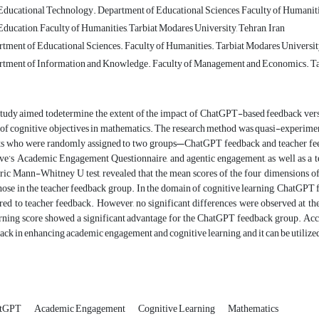
Educational Technology. Department of Educational Sciences, Faculty of Humaniti
ducation, Faculty of Humanities, Tarbiat Modares University, Tehran, Iran
rtment of Educational Sciences. Faculty of Humanities. Tarbiat Modares Universit
rtment of Information and Knowledge. Faculty of Management and Economics. Tar
study aimed todetermine the extent of the impact of ChatGPT-based feedback vers
f cognitive objectives in mathematics. The research method was quasi-experimenta
ts who were randomly assigned to two groups—ChatGPT feedback and teacher fee
ve’s Academic Engagement Questionnaire, and agentic engagement, as well as a t
ic Mann-Whitney U test, revealed that the mean scores of the four dimensions 
hose in the teacher feedback group. In the domain of cognitive learning, ChatGPT
ed to teacher feedback. However, no significant differences were observed at the
arning score showed a significant advantage for the ChatGPT feedback group. Acc
ack in enhancing academic engagement and cognitive learning, and it can be utilized
atGPT
Academic Engagement
Cognitive Learning
Mathematics