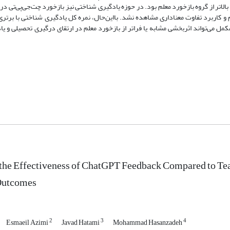
الاتر از گروه بازخورد معلم بود. در حوزه یادگیری شناختی نیز بازخورد چت‌جی‌پی‌تی د
 کاربرد تفاوت معناداری مشاهده نشد. بااین‌حال، نمره کل یادگیری شناختی با برتری
مکمل می‌تواند اثربخشی مشابه یا فراتر از بازخورد معلم در ارتقای درگیری تحصیلی و ی
the Effectiveness of ChatGPT Feedback Compared to Te
Outcomes
2
3
4
Esmaeil Azimi
Javad Hatami
Mohammad Hasanzadeh