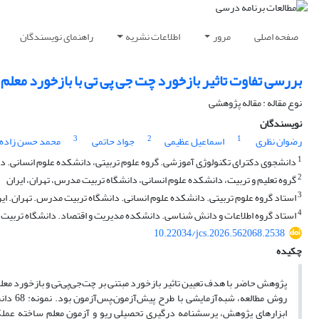
صفحه اصلی
مرور
اطلاعات نشریه
راهنمای نویسندگان
بررسی تفاوت تاثیر بازخورد چت جی پی تی با بازخورد معلم
نوع مقاله : مقاله پژوهشی
نویسندگان
3
2
1
رضوان نظری
اسماعیل عظیمی
جواد حاتمی
محمد حسن زاده
1
دانشجوی دکترای تکنولوژی آموزشی. گروه علوم تربیتی، دانشکده علوم انسانی. دا
2
گروه تعلیم و تربیت، دانشکده علوم انسانی، دانشگاه تربیت مدرس، تهران، ایران
3
استاد گروه علوم تربیتی. دانشکده علوم انسانی. دانشگاه تربیت مدرس. تهران. ایر
4
استاد گروه اطلاعات و دانش شناسی. دانشکده مدیریت و اقتصاد. دانشگاه تربیت 
10.22034/jcs.2026.562068.2538
چکیده
پژوهش حاضر با هدف تعیین تاثیر بازخورد مبتنی بر چت‌جی‌پی‌تی و بازخورد مع
روش مطا
ابزارهای پژوهش، پرسشنامه درگیری تحصیلی ریو و آزمون معلم ساخته عملکرد 