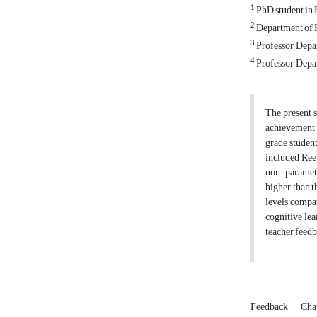
1
PhD student in 
2
Department of E
3
Professor, Depa
4
Professor, Depa
The present 
achievement o
grade studen
included Ree
non-parametr
higher than t
levels compar
cognitive le
teacher feedb
Feedback
Ch