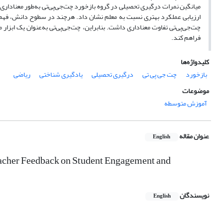
میانگین نمرات درگیری تحصیلی در گروه بازخورد چت‌جی‌پی‌تی به‌طور معناداری ب
ارزیابی عملکرد بهتری نسبت به معلم نشان داد. هرچند در سطوح دانش، فهم و
چت‌جی‌پی‌تی تفاوت معناداری داشت. بنابراین، چت‌جی‌پی‌تی به‌عنوان یک ابزار 
فراهم کند.
کلیدواژه‌ها
بازخورد
چت جی پی تی
درگیری تحصیلی
یادگیری شناختی
ریاضی
موضوعات
آموزش متوسطه
عنوان مقاله
English
acher Feedback on Student Engagement and
نویسندگان
English