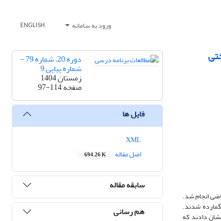
ورود به سامانه
ENGLISH
ختی
دوره 20، شماره 79 -
شماره پیاپی 9
زمستان 1404
صفحه
97-114
فایل ها
XML
اصل مقاله
694.26 K
سابقه مقاله
اضی انجام شد.
ه بازخورد گمارده شدند.
هم رسانی
نشان دادند که