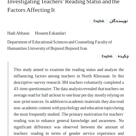
Investigating Teachers’ Reading Status and the
Factors Affecting It
نویسندگان
English
Hadi Abbassi
Hossein Eskandari
Department of Educational Sciences and Counseling, Faculty of
Humanities, University of Bojnord, Bojnord, Iran
چکیده
English
This study aimed to examine the reading status and analyze the
influencing factors among teachers in North Khorasan. In this
descriptive-survey research, 384 teachers voluntarily completed a
43-item questionnaire. The data analysis revealed that teachers, on
average, read for half an hour to one hour per day, mostly relying on
non-print sources. In addition to academic materials, they also read
non-academic content, with psychology and education topics being
the most frequently studied. The primary motivation for teachers’
reading was to enhance general knowledge and awareness. No
significant difference was observed between the amount of
teachers' reading in terms of gender, service experience, and