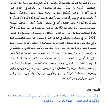
این پژوهش با هدف مقایسه اثربخشی روش‌های تدریس سازنده گرایی
اجتماعی (E5) و پیش سازمان‌دهنده بر یادگیری خودراهبر
دانش‌آموزان دختر ششم ابتدایی انجام شد. روش پژوهش، شبه
‌آزمایشی با طرح پیش‌آزمون-پس‌آزمون و سه گروه (دو گروه آزمایش و
یک گروه گواه) بود. جامعه آماری شامل دانش‌آموزان دختر ششم
ابتدایی بستان‌آباد بود که 60 نفر به‌صورت تصادفی در سه گروه 20
نفره انتخاب شدند. ابزار پژوهش شامل پرسشنامه استاندارد فیشر
(2001) برای سنجش یادگیری خودراهبر و بسته آموزشی محقق‌ساخته
برای تدریس بود. تحلیل داده‌ها با استفاده از تحلیل کوواریانس چند
متغیره نشان داد که هر دو روش تدریس تأثیر معناداری بر یادگیری
خودراهبر داشتند. بیشترین تاثیر هر دو روش مربوط به مولفه انگیزش
برای یادگیری و کمترین تاثیر بر مولفه خودکنترلی مشاهده شد.
همچنین تفاوت معناداری میان اثربخشی این دو روش مشاهده نشد. در
نتیجه، پیشنهاد می‌شود معلمان در تدریس علوم و سایر دروس از این
روش‌ها استفاده کرده و با بهره‌گیری از آن‌ها یادگیری خودراهبر
دانش‌آموزان را بهبود بخشند.
کلیدواژه‌ها
روش تدریس سازنده گرایی اجتماعی
روش تدریس پیش سازمان دهنده
یادگیری خودراهبر
علوم تجربی
یادگیری