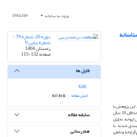
ورود به سامانه
ENGLISH
شناسانه
دوره 20، شماره 79 -
شماره پیاپی 9
زمستان 1404
صفحه
115-132
فایل ها
XML
اصل مقاله
827.01 K
 این پژوهش با
رویکرد کیفی و با استفاده از روش پدیدارشناسی توصیفی اجرا شد. با استفاده از نمونه‌گیری هدفمند، از بین معلمان دوره دوم متوسطه شهر اصفهان با شرط معیار حداقل 10 سال
سابقه مقاله
ی روش اپوخه، تحلیل
ندی آنها، یافته‌ها در 6 مضمون اصلی و 9مضمون فرعی تقسیم‌بندی شدند. با
هم رسانی
ایانه و تاملی