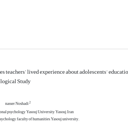
ies teachers' lived experience about adolescents’ educatio
ogical Study
2
nasser Noshadi
nal psychology, Yasouj University, Yasouj, Iran
ychology, faculty of humanities, Yasouj university.