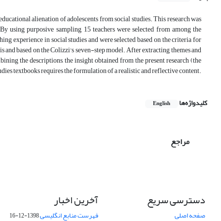
educational alienation of adolescents from social studies. This research was
 By using purposive sampling, 15 teachers were selected from among the
hing experience in social studies and were selected based on the criteria for
is and based on the Colizzi's seven-step model. After extracting themes and
ning the descriptions, the insight obtained from the present research (the
ies textbooks requires the formulation of a realistic and reflective content.
کلیدواژه‌ها
English
مراجع
دسترسی سریع
آخرین اخبار
صفحه اصلی
فهرست منابع انگلیسی
1398-12-16