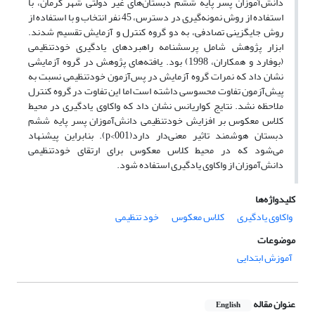
دانش‌آموزان پسر پایه ششم دبستان‌های غیر دولتی شهر کرمان، با
استفاده از روش نمونه‌گیری در دسترس، 45 نفر انتخاب و با استفاده از
روش جایگزینی تصادفی، به دو گروه کنترل و آزمایش تقسیم شدند.
ابزار پژوهش شامل پرسشنامه راهبردهای یادگیری خودتنظیمی
(بوفارد و همکاران، 1998) بود. یافته‌های پژوهش در گروه آزمایشی
نشان داد که نمرات گروه آزمایش در پس‌آزمون‌ خودتنظیمی نسبت به
پیش‌آزمون تفاوت محسوسی داشته است اما این تفاوت در گروه کنترل
ملاحظه نشد. نتایج کواریانس نشان داد که واکاوی یادگیری در محیط
کلاس معکوس بر افزایش خودتنظیمی دانش‌آموزان پسر پایه ششم
دبستان هوشمند تاثیر معنی‌دار دارد(001>p). بنابراین پیشنهاد
می‌شود که در محیط کلاس معکوس برای ارتقای خودتنظیمی
دانش‌آموزان از واکاوی یادگیری استفاده شود.
کلیدواژه‌ها
واکاوی یادگیری
کلاس معکوس
خود تنظیمی
موضوعات
آموزش ابتدایی
عنوان مقاله
English