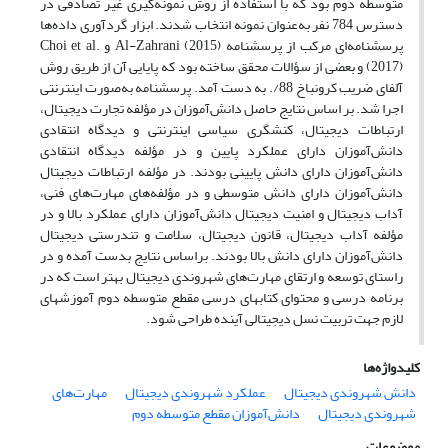
متوسطه دوم بود که با استفاده از روش نمونه‌گیری غیر تصادفی در
دسترس 784 نفر به‌عنوان نمونه انتخاب شدند. ابزار گردآوری داده‌ها
ﭘﺮﺳﺸﻨﺎﻣﻪ­ای مرکب از پرسشنامه Al-Zahrani (2015) و Choi et al.
(2017) و بعضی از سؤالات ﻣﺤﻘﻖ ﺳﺎﺧﺘﻪ بود که پایایی آن از طریق روش
آلفای ضریب کرونباخ 88/. به دست آمد. پرسشنامه به‌صورت اینترنتی
اجرا شد. بر اساس نتایج حاصل دانش‌آموزان در مؤلفه تجارت دیجیتال،
ارتباطات دیجیتال، کنشگری سیاسی اینترنتی و دیدگاه انتقادی
دانش‌آموزان دارای عملکرد پایین و در مؤلفه دیدگاه انتقادی
دانش‌آموزان دارای دانش پایینی بودند. در مؤلفه ارتباطات دیجیتال
دانش‌آموزان دارای دانش متوسطی و در مؤلفه‌های مهارت‌های فنی،
آداب دیجیتال و امنیت دیجیتال دانش‌آموزان دارای عملکرد بالا و در
مؤلفه آداب دیجیتال، قانون دیجیتال، سلامت و تندرستی دیجیتال
دانش‌آموزان دارای دانش بالا بودند. براساس نتایج بدست آمده و در
راستای توسعه و ارتقای مهارت‌های شهروندی دیجیتال بهتر است که در
برنامه درسی و محتوای کتاب­های درسی مقطع متوسطه دوم آموزش­های
لازم جهت تربیت نسل دیجیتالی آینده طراحی شود.
کلیدواژه‌ها
دانش شهروندی دیجیتال
عملکرد شهروندی دیجیتال
مهارت‌های
شهروندی دیجیتال
دانش‌آموزان مقطع متوسطه دوم
موضوعات