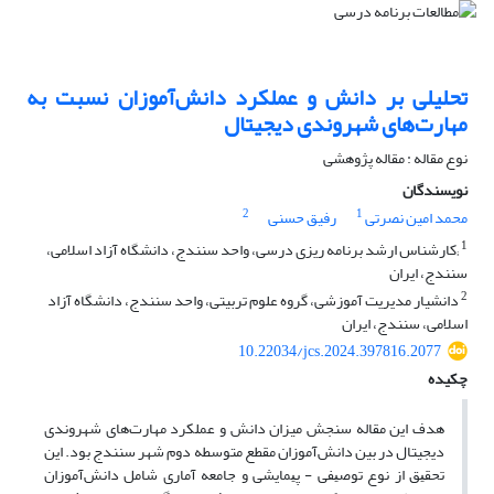
تحلیلی بر دانش و عملکرد دانش‌آموزان نسبت به
مهارت‌های شهروندی دیجیتال
نوع مقاله : مقاله پژوهشی
نویسندگان
2
1
محمد امین نصرتی
رفیق حسنی
1
;کارشناس ارشد برنامه ریزی درسی، واحد سنندج، دانشگاه آزاد اسلامی،
سنندج، ایران
2
دانشیار مدیریت آموزشی، گروه علوم تربیتی، واحد سنندج، دانشگاه آزاد
اسلامی، سنندج، ایران
10.22034/jcs.2024.397816.2077
چکیده
هدف این مقاله سنجش میزان دانش و عملکرد مهارت‌های شهروندی
دیجیتال در بین دانش‌آموزان مقطع متوسطه دوم شهر سنندج بود. اﻳﻦ
ﺗﺤﻘﻴﻖ از نوع ﺗﻮﺻﻴﻔﻰ - ﭘﻴﻤﺎﻳﺸﻰ و جامعه آماری شامل دانش‌آموزان