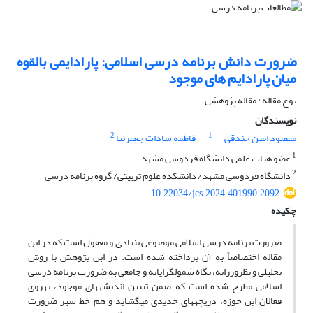
ضرورت دانش برنامه درسی اسلامی: پارادایمی بالقوه
میان پارادایم های موجود
نوع مقاله : مقاله پژوهشی
نویسندگان
2
1
مقصود امین خندقی
فاطمه سادات جعفرنیا
1
عضو هیات علمی دانشگاه فردوسی مشهد
2
دانشگاه فردوسی مشهد/ دانشکده علوم تربیتی/ گروه برنامه درسی
10.22034/jcs.2024.401990.2092
چکیده
ضرورت برنامه درسی اسلامی موضوعی بنیادی و مغفول است که در این
مقاله اختصاصاً به آن پرداخته شده است. در ابن پژوهش با روش
تحلیلی و نظرورزانه، نگاه شمول­گرایانه و جامعی به ضرورت برنامه درسی
اسلامی مطرح شده است که ضمن تبیین اندیشه­های موجود، به­روی
فعالان این حوزه، دریچه­های جدیدی می­گشاید و هم خط سیر ضرورت