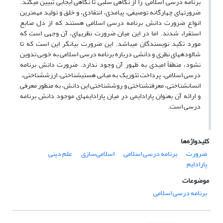
برنامه درسی اسلامی را از نگاهی سلبی تا نگاهی ایجابی تبیین می­کند.
ضرورت­های چهارگانه توصیفی، پیامدی، انتقادی، و خلق و تولید مهمترین
انواع ضرورت دانش برنامه درسی اسلامی هستند که از دل منابع
استقراء شدند. اما در این میان ضرورت نظریه­ای، آن وجهی است که
مورد تکید نویسندگان می­باشد. این ضرورت بیانگر این است که تا
شالوده­های نظری و دانشی درباره برنامه درسی اسلامی به خوبی تدوین
نشود، منطقاً امیدی به ظهور آن وجود ندارد. ضرورت دانش برنامه
درسی اسلامی، پرداخت تئوریک به مبانی هستی­شناختی، ارزش­شناختی،
انسان­شناختی، معرفت­شناختی و روش­شناختی این دانش، به منظور معرفی
و ارائه آن بعنوان پارادایمی در میان پارادایم­های موجود دانش برنامه
درسی است.
کلیدواژه‌ها
ضرورت
برنامه درسی اسلامی
اسلامی‌سازی
علم دینی
پارادایم
موضوعات
برنامه درسی اسلامی