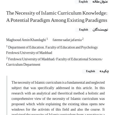
عنوان مقاله
English
The Necessity of Islamic Curriculum Knowledge:
A Potential Paradigm Among Existing Paradigms
نویسندگان
English
1
2
Maghsoud Amin Khandaghi
fateme sadat jafarnia
1
Department of Education. Faculty of Education and Psychology,
Ferdowsi University of Mashhad
2
Ferdowsi University of Mashhad/ Faculty of Educational Sciences/
Curriculum Department
چکیده
English
The necessity of Islamic curriculum is a fundamental and neglected
subject that was specifically addressed in this article. In this
research, with an analytical and theoritical method, a holistic and
comprehensive view of the necessity of Islamic curriculum was
proposed, which, while explaining the existing ideas, opens new
windows for the activists of this field and also the course. It
explained the necessity of Islamic curriculum from a negative to a