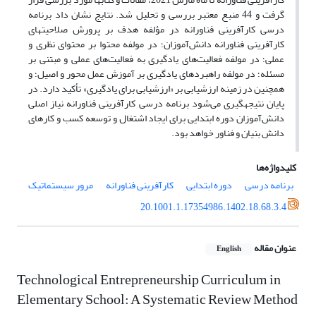
گرفت و 44 منبع معتبر بررسی و تحلیل شد. نتایج نشان داد برنامه
درسی کارآفرینی فناورانه در مؤلفه هدف بر پرورش صلاحیت­های
کارآفرینی فناورانه دانش‌آموزان؛ در مولفه محتوا بر محتوای نظری و
عملی؛ در مولفه فعالیت‌های یادگیری به فعالیت‌های عملی و مبتنی بر
مسئله؛ در مولفه راهبرد­های یادگیری بر آموزش عمل محور و اصیل؛ و
همچنین در زمینه ارزشیابی بر «ارزشیابی برای یادگیری» تأکید دارد. در
پایان نتیجه­گیری می‌شود برنامه درسی کارآفرینی فناورانه نیاز اصلی
دانش‌آموزان دوره ابتدایی برای ایجاد اشتغال و توسعه کسب و کار­های
دانش بنیان و فناور خواهد بود.
کلیدواژه‌ها
برنامه درسی
دوره ابتدایی
کارآفرینی فناورانه
مرور سیستماتیک
20.1001.1.17354986.1402.18.68.3.4
عنوان مقاله
English
Technological Entrepreneurship Curriculum in
Elementary School: A Systematic Review Method