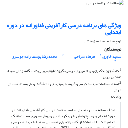
ویژگی های برنامه درسی کارآفرینی فناورانه در دوره
ابتدایی
نوع مقاله : مقاله پژوهشی
نویسندگان
2
1
سمیه خاوری
فرهاد سراجی
محمد رضا یوسف زاده چوسری
2
1
دانشجوی دکترای برنامه‌ریزی درسی، گروه علوم تربیتی دانشگاه بوعلی سینا،
همدان ایران
2
استاد مطالعات برنامه درسی، گروه علوم تربیتی دانشگاه بوعلی سینا، همدان
ایران
چکیده
هدف مقاله حاضر، تبیین عناصر برنامه درسی کارآفرینی فناورانه در
دوره ابتدایی بود. پژوهش با رویکرد کیفی و روش مروری سیستماتیک
انجام شد. با استفاده از کلید­واژه­های تخصصی مرتبط با برنامه درسی
کارآفرینی فناورانه تا ماه مارس 2021، مقالات و کتاب­ها مورد بررسی قرار