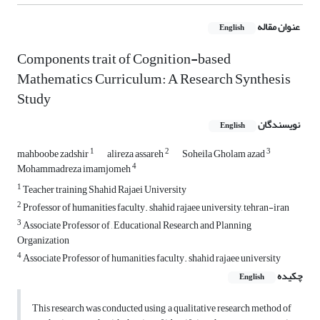
عنوان مقاله
English
Components trait of Cognition-based
Mathematics Curriculum: A Research Synthesis
Study
نویسندگان
English
1
2
3
mahboobe zadshir
alireza assareh
Soheila Gholam azad
4
Mohammadreza imamjomeh
1
Teacher training Shahid Rajaei University
2
Professor of humanities faculty. shahid rajaee university, tehran-iran
3
Associate Professor of , Educational Research and Planning
Organization
4
Associate Professor of humanities faculty. shahid rajaee university
چکیده
English
This research was conducted using a qualitative research method of