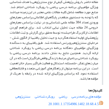
مقاله حاضر با روش پژوهش ­کیفی از نوع سنتزپژوهی با هدف شناسایی
ویژگی مؤلفه­های برنامه درسی ریاضی با رویکرد شناختی انجام شد.
منابع مورد مطالعه شامل کلیه مقالات علمی معتبر در این زمینه می­باشد
که با توجه به جستجوی منظم در پایگاه­های اطلاعاتی براساس معیارهای
ورودی تعداد 384 مقاله علمی شناسایی و در نهایت براساس معیارهای
خروجی 24 مقاله جهت تحلیل نهایی انتخاب شد. برای فراهم آوردن
اطلاعات ازکاربرگ طراحی­شده توسط محقق برای گزارش و ثبت اطلاعات
پژوهش­های اولیه استفاده­گردید و جهت تحلیل ­یافته­ها از الگوی شش ­
مرحله­ای سنتزپژوهی­روبرتس استفاده ­شد. طبق یافته­های به دست­آمده
ویژگی­های مؤلفه­های دهگانه برنامه درسی ریاضی با رویکرد شناختی
ارائه گردید. همچنین نتایج به نشان دادند برنامه درسی ریاضی با
رویکرد شناختی برنامه­ای مرتبط با زندگی واقعی فراگیران است که در آن
مهارت‌های تفکر، حل­مسئله، استدلال و فعالیت فراگیر بسیار حائز اهمیت
است. در این برنامه می­توان از راهکار­های آموزشی متعدد و قابل­انعطافی
استفاده نمود که براساس ویژگی­های ارائه شده در رابطه با هریک از
مؤلفه ­ها باشد.
کلیدواژه‌ها
مؤلفه های برنامه‌درسی
ریاضی
رویکردشناختی
سنتزپژوهی
20.1001.1.17354986.1402.18.68.4.5