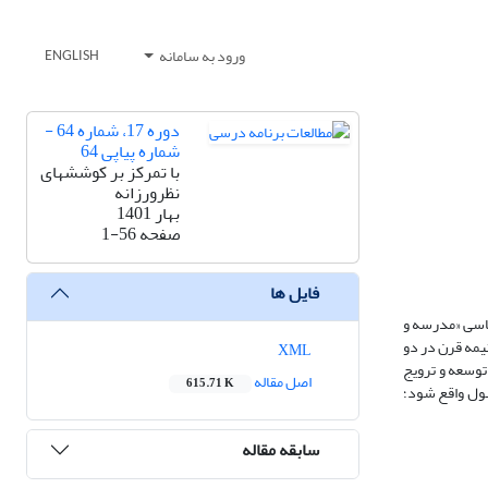
ورود به سامانه
ENGLISH
دوره 17، شماره 64 -
شماره پیاپی 64
با تمرکز بر کوششهای
نظرورزانه
بهار 1401
صفحه
1-56
فایل ها
اسی «مدرسه و
تی در دو نیمه قرن در دو
XML
پرورش قرار گرفت، تلاش برای توسعه و ترویج
اصل مقاله
615.71 K
قبول واقع شود؛
سابقه مقاله