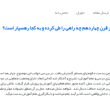
ارسال مقاله
داوران
تماس با ما
مومی بدست حکومت‏های مستقر گسترش یافت. در بررسی جوانب این موضوع، چهار بعد اس
عیت آموزش»، «محتوا و برنامه آموزش»، «معلم و کنشگر آموزش» و «برنامه‎ریزی درسی و علم آموزش» تشریح و آشکار شد که این ابعاد دارای وضعیت متفاو
حکومت مستقر بوده‎اند. باوجوداین، در سراسر قرن چهاردهم، با اندک تفاوت‎هایی در شدت عمل، آنچه محور تمام فعالیت‎های آموزش و 
نی بر فرایند حماقت دنبال شد. شواهد نشان می‏دهد عمل بر آن منطق نمی‏تواند موثر و م
لم می‎باشد و با بکارگیری علم آموزش بدست می‏آید.