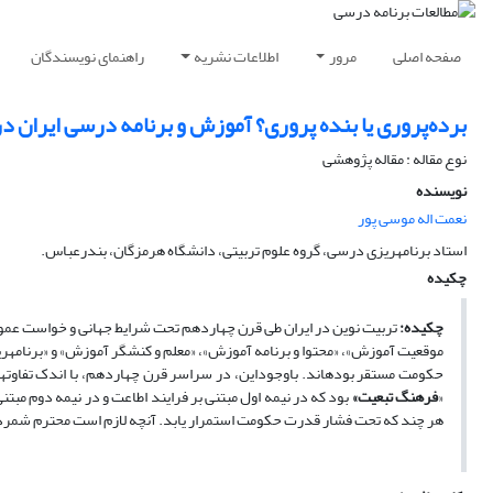
صفحه اصلی
مرور
اطلاعات نشریه
راهنمای نویسندگان
برده‌پروری یا بنده ‎پروری؟ آموزش و برنامه درسی ایران در قرن چهاردهم چه راهی را طی کرده و به کجا رهسپار است؟
نوع مقاله : مقاله پژوهشی
نویسنده
نعمت اله موسی پور
استاد برنامه‏ریزی درسی، گروه علوم تربیتی، دانشگاه هرمزگان، بندرعباس.
چکیده
چکیده:
تربیت نوین در ایران طی قرن چهاردهم تحت شرایط جهانی و خواست ع
موق
«
فرهنگ
تبعیت»
بود که در نیمه اول مبتنی بر فرایند اطاعت و در نیمه دوم مبت
هر چند که تحت فشار قدرت حکومت استمرار یابد. آنچه لازم است محترم شمرد «دانایی واقعی» است که برآیند ع