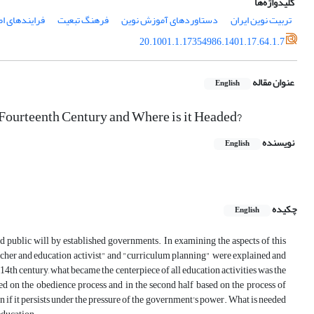
کلیدواژه‌ها
تربیت نوین ایران
دستاوردهای آموزش نوین
فرهنگ تبعیت
فرایندهای ا
20.1001.1.17354986.1401.17.64.1.7
عنوان مقاله
English
e Fourteenth Century and Where is it Headed?
نویسنده
English
چکیده
English
 public will by established governments. In examining the aspects of this
teacher and education activist" and "curriculum planning" were explained and
14th century, what became the centerpiece of all education activities was the
ed on the obedience process and in the second half based on the process of
en if it persists under the pressure of the government's power. What is needed