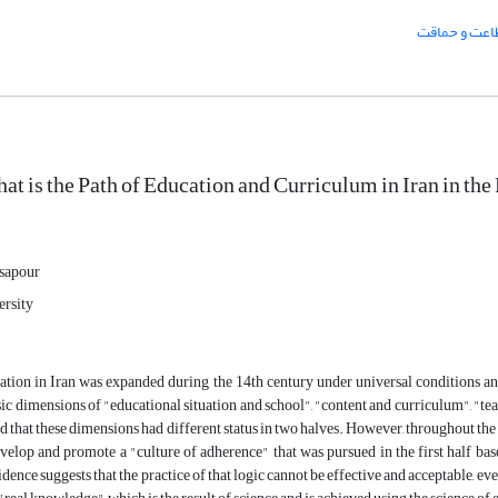
طاعت و حماقت
at is the Path of Education and Curriculum in Iran in th
sapour
rsity
tion in Iran was expanded during the 14th century under universal conditions and
asic dimensions of "educational situation and school", "content and curriculum", "
ed that these dimensions had different status in two halves. However, throughout the 
velop and promote a "culture of adherence" that was pursued in the first half bas
idence suggests that the practice of that logic cannot be effective and acceptable, ev