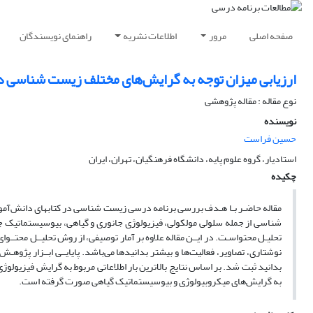
صفحه اصلی
مرور
اطلاعات نشریه
راهنمای نویسندگان
ارزیابی میزان توجه به گرایش‌های مختلف زیست شناسی 
نوع مقاله : مقاله پژوهشی
نویسنده
حسین فراست
استادیار، گروه علوم پایه، دانشگاه فرهنگیان، تهران، ایران
چکیده
مقاله حاضـر بـا هـدف بررسی برنامه درسی زیست شناسی در کتاب­های دانش‌آم
شناسی از جمله سلولی مولکولی، فیزیولوژی جانوری و گیاهی، بیوسیستماتیک جان
تحلیـل محتواسـت. در ایــن مقاله علاوه بر آمار توصیفی، از روش تحلیــل محتــوای
بدانید ثبت شد. بر اساس نتایج بالاترین بار اطلاعاتی مربوط به گرایش فیزیولوژ
به گرایش‌های میکروبیولوژی و بیوسیستماتیک گیاهی صورت گرفته است.