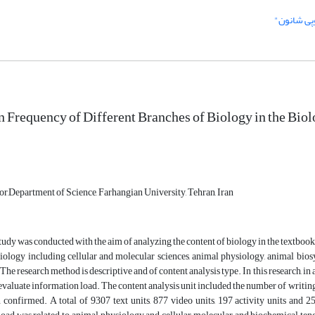
پی شانون"
n Frequency of Different Branches of Biology in the Bio
or,Department of Science, Farhangian University, Tehran, Iran
tudy was conducted with the aim of analyzing the content of biology in the textbooks 
iology including cellular and molecular sciences, animal physiology, animal biosy
 The research method is descriptive and of content analysis type. In this research, in
valuate information load. The content analysis unit included the number of writing l
 confirmed. A total of 9307 text units, 877 video units, 197 activity units and 2