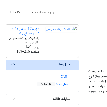
ورود به سامانه
ENGLISH
دوره 17، شماره 64 -
شماره پیاپی 64
با تمرکز بر کوششهای
نظرورزانه
بهار 1401
صفحه
189-216
فایل ها
ای مختلف زیست
فـی و از نـوع
XML
ــل تعداد خطوط
اصل مقاله
434.77 K
نوشتاری، تصاویر، فعالیت‌‌ها و بیشتر بدانیدها می‌باشد. پایایــی ابــزار پژوهـش تأییـد شـد. در مجموع 9307 واحد نوشتاری، 877 واحد تصویری، 197 واحـد فعالیت و 252 واحد بیشتر
رین میزان توجه
سابقه مقاله