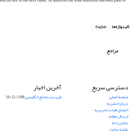
ies are in the next ranks. In addition, the least attention has been paid to
کلیدواژه‌ها
English
مراجع
دسترسی سریع
آخرین اخبار
صفحه اصلی
فهرست منابع انگلیسی
1398-12-16
درباره نشریه
اعضای هیات تحریریه
ارسال مقاله
تماس با ما
نقشه سایت