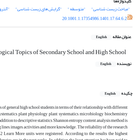
کلیدواژه‌ها
"مباحث زیست شناسی"
"متوسطه "
"گرایش های زیست شناسی"
"آنترو
20.1001.1.17354986.1401.17.64.6.2
عنوان مقاله
English
logical Topics of Secondary School and High School
نویسنده
English
چکیده
English
of general high school students in terms of their relationship with different
stematics, plant physiology, plant systematics, microbiology, biochemistry
 addition to descriptive statistics, Shannon entropy content analysis method is
ines, images, activities and more knowledge. The reliability of the research
52 Learn More units were registered. According to the results, the highest