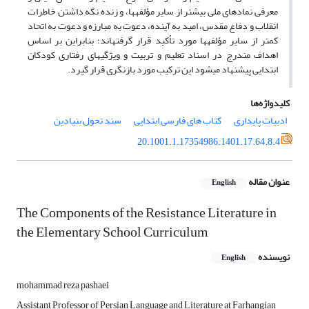
معرفی نمادهای ملی بیشتر از سایر مؤلفه­ها، و زنده نگه داشتن خاطرات
انقلاب و دفاع مقدس، امید به آینده، دعوت به مبارزه و دعوت به اتحاد
کمتر از سایر مؤلفه­ها مورد تأکید قرار گرفته­اند؛ بنابراین بر اساس
اهداف مندرج در اسناد تعلیم و تربیت و ویژگی­های رفتاری کودکان
ابتدایی پیشنهاد می­شود این ترکیب مورد بازنگری قرار گیرد.
کلیدواژه‌ها
ادبیات پایداری
کتاب های فارسی ابتدایی
سند تحول بنیادین
20.1001.1.17354986.1401.17.64.8.4
عنوان مقاله
English
The Components of the Resistance Literature in
the Elementary School Curriculum
نویسنده
English
mohammad reza pashaei
Assistant Professor of Persian Language and Literature at Farhangian