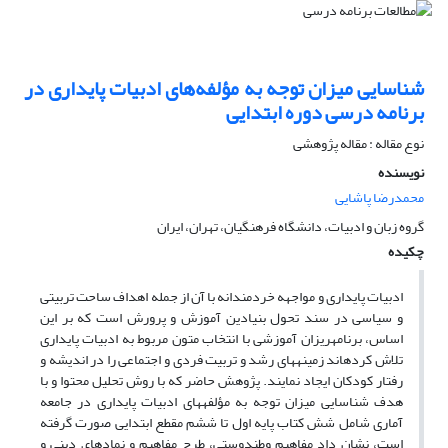
شناسایی میزان توجه به مؤلفه‌های ادبیات پایداری در
برنامه درسی دوره ابتدایی
نوع مقاله : مقاله پژوهشی
نویسنده
محمدرضا پاشایی
گروه زبان و ادبیات، دانشگاه فرهنگیان، تهران، ایران
چکیده
ادبیات پایداری و مواجهه خردمندانه با آن از جمله اهداف ساحت تربیتی
و سیاسی در سند تحول بنیادین آموزش و پرورش است که بر این
اساس، برنامه­ریزان آموزشی با انتخاب متون مربوط به ادبیات پایداری
تلاش کرده­اند زمینه­های رشد و تربیت فردی و اجتماعی را در اندیشه و
رفتار کودکان ایجاد نمایند. پژوهش حاضر که با روش تحلیل محتوا و با
هدف شناسایی میزان توجه به مؤلفه­های ادبیات پایداری در جامعه
آماری شامل شش کتاب پایه اول تا ششم مقطع ابتدایی صورت گرفته
است، نشان داد مفاهیم وطن­دوستی، طرح مفاهیم و نمادهای دینی و