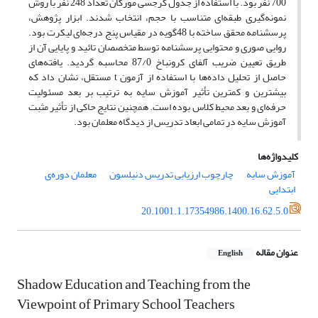
700 نفر بود. با استفاده از جدول کرجسی مورگان تعداد 248 نفر با روش
نمونه‌گیری طبقه‌ای متناسب با حجم، انتخاب شدند. ابزار پژوهش،
پرسشنامه‌ محقق ساخته با 48گویه در مقیاس پنج ‌درجه‌ای لیکرت بود.
روایی صوری و محتوایی پرسشنامه توسط متخصصان تائید و پایایی آن از
طریق تعیین ضریب آلفای کرونباخ 87/0 محاسبه گردید. یافته‌های
حاصل از تحلیل داده‌ها با استفاده از آزمون t مستقل، نشان داد که
بیشترین و کمترین تأثیر آموزش سایه به ترتیب بر بعد مسئولیت
حرفه‌ای و بعد محیط کلاس بوده است. همچنین نتایج حاکی از تأثیر مثبت
آموزش سایه در تمامی ابعاد تدریس از دیدگاه معلمان بود.
کلیدواژه‌ها
آموزش سایه
چارچوب ارزیابی تدریس دنیلسون
معلمان دوره‌ی
ابتدایی
20.1001.1.17354986.1400.16.62.5.0
عنوان مقاله
English
Shadow Education and Teaching from the
Viewpoint of Primary School Teachers