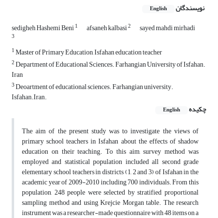
نویسندگان
English
1
2
sedigheh Hashemi Beni
afsaneh kalbasi
sayed mahdi mirhadi
3
1
Master of Primary Education, Isfahan education teacher
2
Department of Educational Sciences. Farhangian University of Isfahan.
Iran
3
Deoartment of educational sciences. Farhangian university.
Isfahan.Iran.
چکیده
English
The aim of the present study was to investigate the views of
primary school teachers in Isfahan about the effects of shadow
education on their teaching. To this aim, survey method was
employed and statistical population included all second grade
elementary school teachers in districts (1, 2 and 3) of Isfahan in the
academic year of 2009-2010 including 700 individuals. From this
population, 248 people were selected by stratified proportional
sampling method and using Krejcie Morgan table. The research
instrument was a researcher-made questionnaire with 48 items on a