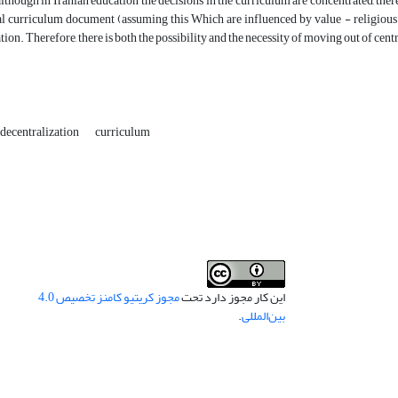
lthough in Iranian education the decisions in the curriculum are concentrated, there
al curriculum document (assuming this Which are influenced by value - religious b
tion. Therefore, there is both the possibility and the necessity of moving out of cent
decentralization
curriculum
این کار مجوز دارد تحت
مجوز کریتیو کامنز تخصیص 4.0
بین‌المللی
.