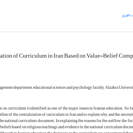
 باوری
ation of Curriculum in Iran Based on Value-Belief Com
gement department, educational sciences and psychology faculty, Alzahra Universi
n on curriculum is identified as one of the major issues in Iranian education. So far
tline of the centralization of curriculum in Iran and to explain why and the necess
the national curriculum document. In explaining the reasons for the outflow, the foc
-beliefs based on religious teachings and evidence in the national curriculum docum