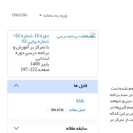
ورود به سامانه
ENGLISH
دوره 16، شماره 62 -
شماره پیاپی 62
با تمرکز بر آموزش و
برنامه درسی دوره
ابتدایی
پاییز 1400
صفحه
197-222
فایل ها
اهم نشده است.
 در سند برنامه
 دینی و شواهد
XML
یم گیری‌ها در
اصل مقاله
396.63 K
 بر این که که
ت از تمرکز در
سابقه مقاله