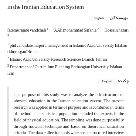
in the Iranian Education System
نویسندگان
English
1
2
fateme rajabi vandchali
AAli mohammad Safania
Hossein nazari
3
1
phd candidate in sport management in Iislamic Azad University Isfahan
(khorasgan)Branch
2
Islamic Azad University, Research Sciences Branch, Tehran
3
Department of Curriculum Planning, Farhangian University, Isfahan,
Iran
چکیده
English
The purpose of this study was to analyze the infrastructure of
physical education in the Iranian education system. The present
research was applied in terms of purpose and is combined in terms
of method. The statistical population included the experts in the
field of physical education. The sampling was done purposefully
through snowball technique and based on theoretical saturation
criteria. The data collection tools were semi-structured interview