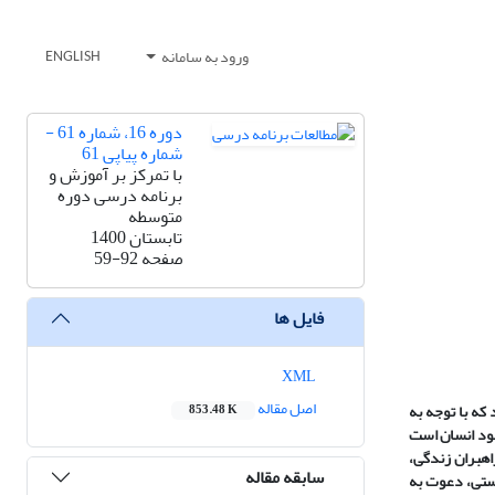
ورود به سامانه
ENGLISH
دوره 16، شماره 61 -
شماره پیاپی 61
با تمرکز بر آموزش و
برنامه درسی دوره
متوسطه
تابستان 1400
صفحه
59-92
فایل ها
XML
اصل مقاله
که با توجه به
853.48 K
جود انسان است
هبران زندگی،
سابقه مقاله
هستی، دعوت به