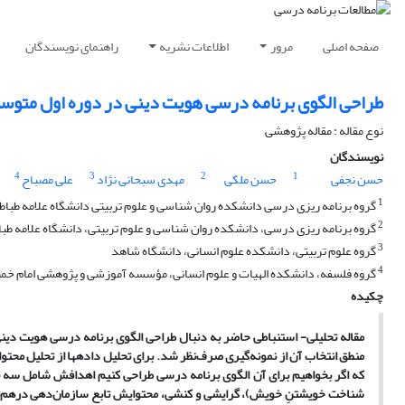
صفحه اصلی
مرور
اطلاعات نشریه
راهنمای نویسندگان
طراحی الگوی برنامه درسی هویت دینی در دوره اول متوس
نوع مقاله : مقاله پژوهشی
نویسندگان
4
3
2
1
حسن نجفی
حسن ملکی
مهدی سبحانی نژاد
علی مصباح
1
گروه برنامه ریزی درسی دانشکده روان شناسی و علوم تربیتی دانشگاه علامه طباطب
2
گروه برنامه ریزی درسی، دانشکده روان شناسی و علوم تربیتی، دانشگاه علامه طبا
3
گروه علوم تربیتی، دانشکده علوم انسانی، دانشگاه شاهد
4
گروه فلسفه، دانشکده الهیات و علوم انسانی، مؤسسه آموزشی و پژوهشی امام خمی
چکیده
مقاله تحلیلی- استنباطی حاضر به دنبال طراحی الگوی برنامه درسی هویت دین
منطق انتخاب آن از نمونه‌گیری صرف‌نظر شد. برای تحلیل داده­ها از تحلیل مح
که اگر بخواهیم برای آن الگوی برنامه درسی طراحی کنیم اهدافش شامل سه 
شناخت خویشتنِ خویش)، گرایشی و کنشی، محتوایش تابع سازمان‌دهی درهم‌تنی