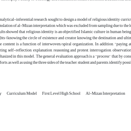
nalytical-inferential research sought to design a model of religious identity curric
ranslation of al-Mizan interpretation, which was excluded from sampling due to the lo
ults showed that religious identity is an objectified Islamic culture in human being
ghts (knowing the circle of existence and creator, knowing the destination and ult
he content is a function of interwoven/spiral organization. In addition, "paying 
iting self-reflection, explanation, reasoning and protest, interrogation, observat
sized in this model. The general evaluation approach is a "process" that, by consi
forts, as well as using the three sides of the teacher, student and parents, identify p
ty
Curriculum Model
First Level High School
Al-Mizan Interpretation