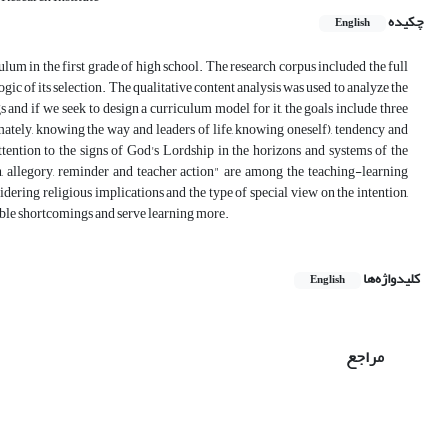
چکیده
English
ulum in the first grade of high school. The research corpus included the full
gic of its selection. The qualitative content analysis was used to analyze the
s and if we seek to design a curriculum model for it, the goals include three
imately, knowing the way and leaders of life, knowing oneself), tendency and
attention to the signs of God's Lordship in the horizons and systems of the
ion, allegory, reminder and teacher action" are among the teaching-learning
dering religious implications and the type of special view on the intention,
ossible shortcomings and serve learning more.
کلیدواژه‌ها
English
مراجع