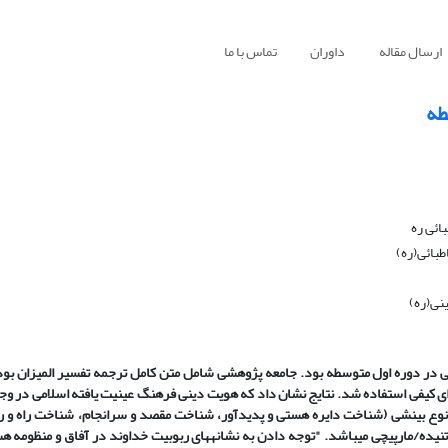
ارسال مقاله
داوران
تماس با ما
طه
ائی ره
طبائی(ره)
نی(ره)
ی در دوره اول متوسطه بود. جامعه پژوهشی شامل متن کامل ترجمه تفسیر المیزان بود 
توای کیفی استفاده شد. نتایج نشان داد که هویت دینی فرهنگ عینیت یافته اسلامی در و
نوع بینشی (شناخت دایره هستی و پدیدآور، شناخت مقصد و سرانجام، شناخت راه و را
ده/مارپیچی می­باشد. "توجه دادن به نشانه­های ربوبیت خداوند در آفاق و منظومه 