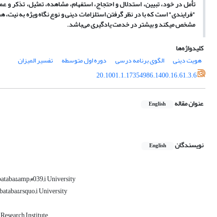
تأمل در خود، تبیین، استدلال و احتجاج، استفهام، مشاهده، تمثیل، تذکر و ع
"فرایندی" است که با در نظر گرفتن استلزامات دینی و نوع نگاه ویژه به نیت، هم
مشخص ­می­کند و بیشتر در خدمت یادگیری می‌باشد.
کلیدواژه‌ها
هویت دینی
الگوی برنامه درسی
دوره اول متوسطه
تفسیر المیزان
20.1001.1.17354986.1400.16.61.3.6
عنوان مقاله
English
نویسندگان
English
bataba&amp;#039;i University
bataba&rsquo;i University
Research Institute