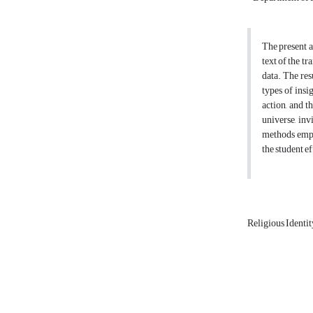
The present a
text of the t
data. The res
types of insi
action, and t
universe, inv
methods empha
the student ef
Religious Identi