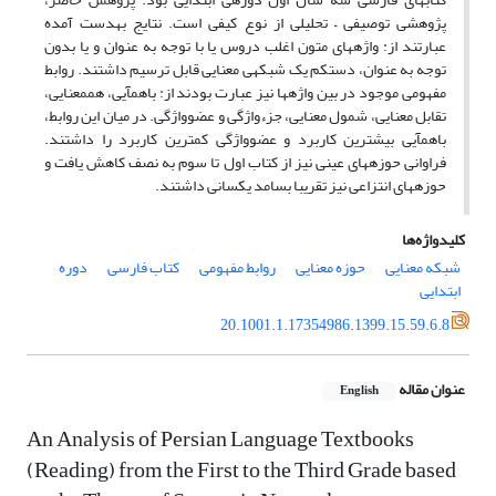
پژوهشی توصیفی – تحلیلی از نوع کیفی است. نتایج به­دست آمده
عبارتند از: واژه­های متون اغلب دروس یا با توجه به عنوان و یا بدون
توجه به عنوان، دست­کم یک شبکه­ی معنایی قابل ترسیم داشتند. روابط
مفهومی موجود در بین واژه­ها نیز عبارت بودند از: باهم­آیی، هم­معنایی،
تقابل معنایی، شمول معنایی، جزء­واژگی و عضوواژگی. در میان این روابط،
باهم­آیی بیشترین کاربرد و عضوواژگی کمترین کاربرد را داشتند.
فراوانی حوزه­های عینی نیز از کتاب اول تا سوم به نصف کاهش یافت و
حوزه­های انتزاعی نیز تقریبا بسامد یکسانی داشتند.
کلیدواژه‌ها
شبکه معنایی
حوزه معنایی
روابط مفهومی
کتاب فارسی
دوره
ابتدایی
20.1001.1.17354986.1399.15.59.6.8
عنوان مقاله
English
An Analysis of Persian Language Textbooks
(Reading) from the First to the Third Grade based