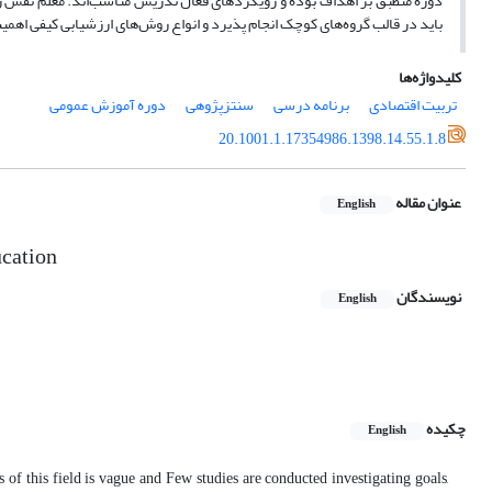
دوره منطبق بر اهداف بوده و رویکردهای فعال تدریس مناسب‌اند. معلم نقش راهنم
باید در قالب گروه‌های کوچک انجام پذیرد و انواع روش‌های ارزشیابی کیفی اهمی
کلیدواژه‌ها
تربیت ‌اقتصادی
برنامه درسی
سنتزپژوهی
دوره آموزش عمومی
20.1001.1.17354986.1398.14.55.1.8
عنوان مقاله
English
cation
نویسندگان
English
چکیده
English
f this field is vague and Few studies are conducted investigating goals,