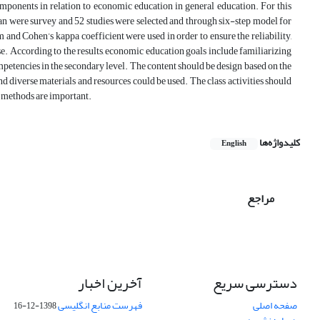
mponents in relation to economic education in general education. For this
ran were survey and 52 studies were selected and through six-step model for
and Cohen’s kappa coefficient were used in order to ensure the reliability,
 According to the results, economic education goals include familiarizing
petencies in the secondary level. The content should be design based on the
nd diverse materials and resources could be used. The class activities should
t methods are important.
کلیدواژه‌ها
English
مراجع
دسترسی سریع
آخرین اخبار
صفحه اصلی
فهرست منابع انگلیسی
1398-12-16