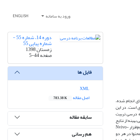
ورود به سامانه
ENGLISH
دوره 14، شماره 55 -
شماره پیاپی 55
زمستان 1398
صفحه
5-44
فایل ها
XML
اصل مقاله
783.38 K
ای انجام شده،
ی است. در این
، عناصر برنامه درسی تربیت
سابقه مقاله
تس، ترکیبی بهینه از نتایج
آنها ارائه شده است. برای فراهم آوردن اطلاعات مورد نیاز، از کاربرگ و برای اطمینان از میزان پایایی، از ضریب کاپای کوهن استفاده شد؛ همچنین جهت تحلیل داده‌ها از نرم‌افزار Nvivo-
هم رسانی
حتوا در هر دو