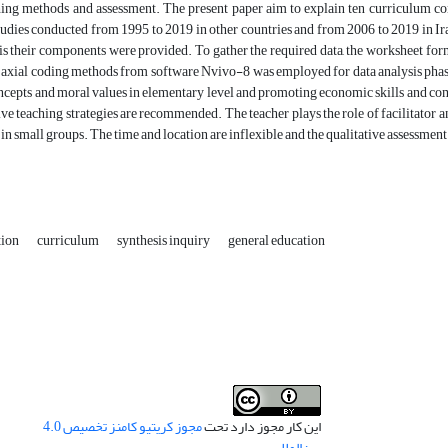
ching methods and assessment. The present paper aim to explain ten curriculum co
studies conducted from 1995 to 2019 in other countries and from 2006 to 2019 in I
s their components were provided. To gather the required data, the worksheet form 
axial coding methods from software Nvivo-8 was employed for data analysis phase.
ncepts and moral values in elementary level and promoting economic skills and com
ive teaching strategies are recommended. The teacher plays the role of facilitator a
in small groups. The time and location are inflexible and the qualitative assessmen
tion
curriculum
synthesis inquiry
general education
این کار مجوز دارد تحت
مجوز کریتیو کامنز تخصیص 4.0
بین‌المللی
.