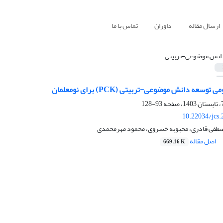
ارسال مقاله
داوران
تماس با ما
انش موضوعی-تربیتی
سعه دانش موضوعی-تربیتی (PCK) برای نومعلمان
93-128
10.22034/jcs
صطفی قادری، محبوبه خسروی، محمود مهرمحمدی
اصل مقاله
669.16 K