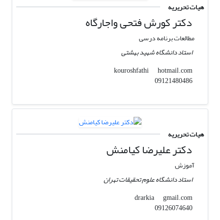
هیات تحریریه
دکتر کورش فتحی واجارگاه
مطالعات برنامه درسی
استاد دانشگاه شهید بهشتی
hotmail.com
kouroshfathi
09121480486
هیات تحریریه
دکتر علیرضا کیامنش
آموزش
استاد دانشگاه علوم تحقیقات تهران
gmail.com
drarkia
09126074640