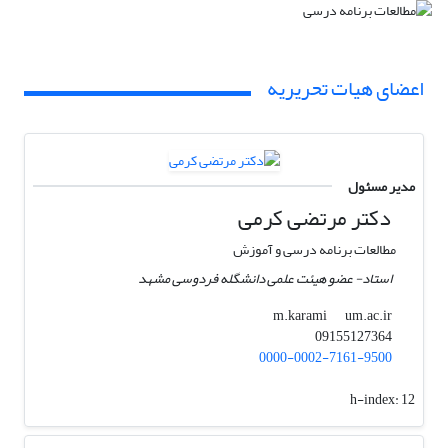
اعضای هیات تحریریه
مدیر مسئول
دکتر مرتضی کرمی
مطالعات برنامه درسی و آموزش
استاد- عضو هیئت علمی دانشگله فردوسی مشهد
um.ac.ir
m.karami
09155127364
0000-0002-7161-9500
h-index:
12