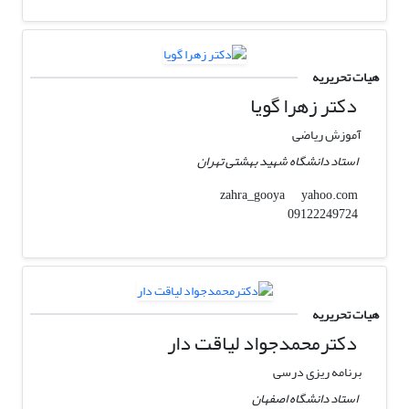
هیات تحریریه
دکتر زهرا گویا
آموزش ریاضی
استاد دانشگاه شهید بهشتی تهران
yahoo.com
zahra_gooya
09122249724
هیات تحریریه
دکترمحمدجواد لیاقت دار
برنامه ریزی درسی
استاد دانشگاه اصفهان