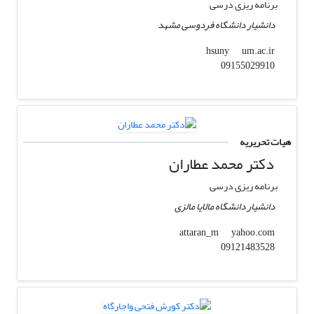
برنامه ریزی درسی
دانشیار دانشگاه فردوسی مشهد
um.ac.ir
hsuny
09155029910
هیات تحریریه
دکتر محمد عطاران
برنامه ریزی درسی
دانشیار دانشگاه مالایا مالزی
yahoo.com
attaran_m
09121483528