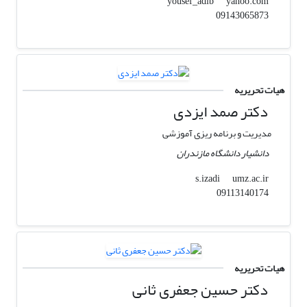
yahoo.com
yousef_adib
09143065873
هیات تحریریه
دکتر صمد ایزدی
مدیریت و برنامه ریزی آموزشی
دانشیار دانشگاه مازندران
umz.ac.ir
s.izadi
09113140174
هیات تحریریه
دکتر حسین جعفری ثانی