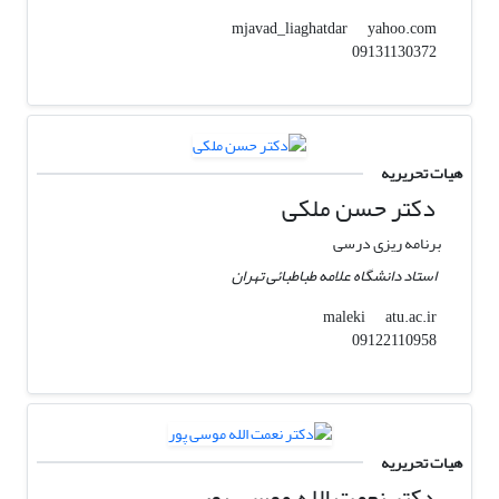
yahoo.com
mjavad_liaghatdar
09131130372
هیات تحریریه
دکتر حسن ملکی
برنامه ریزی درسی
استاد دانشگاه علامه طباطبائی تهران
atu.ac.ir
maleki
09122110958
هیات تحریریه
دکتر نعمت الله موسی پور