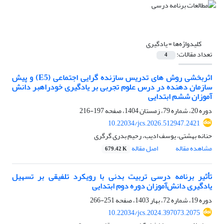
کلیدواژه‌ها =
یادگیری
تعداد مقالات:
4
اثربخشی روش های تدریس سازنده گرایی اجتماعی (E5) و پیش
سازمان دهنده در درس علوم تجربی بر یادگیری خودراهبر دانش
آموزان ششم ابتدایی
دوره 20، شماره 79، زمستان 1404، صفحه
197-216
10.22034/jcs.2026.512947.2421
حنانه بهشتی، یوسف ادیب، رحیم بدری گرگری
مشاهده مقاله
اصل مقاله
679.42 K
تأثیر برنامه درسی تربیت بدنی با رویکرد تلفیقی بر تسهیل
یادگیری دانش‌آموزان دوره دوم ابتدایی
دوره 19، شماره 72، بهار 1403، صفحه
251-266
10.22034/jcs.2024.397073.2075