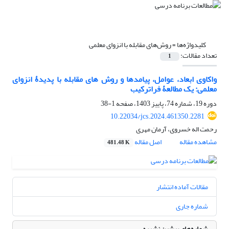
کلیدواژه‌ها =
روش‌های مقابله با انزوای معلمی
تعداد مقالات:
1
واکاوی ابعاد، عوامل، پیامدها و روش های مقابله با پدیدۀ انزوای
معلمی: یک مطالعۀ فراترکیب
دوره 19، شماره 74، پاییز 1403، صفحه
1-38
10.22034/jcs.2024.461350.2281
رحمت اله خسروی، آرمان مهری
مشاهده مقاله
اصل مقاله
481.48 K
مقالات آماده انتشار
شماره جاری
شماره‌های پیشین نشریه