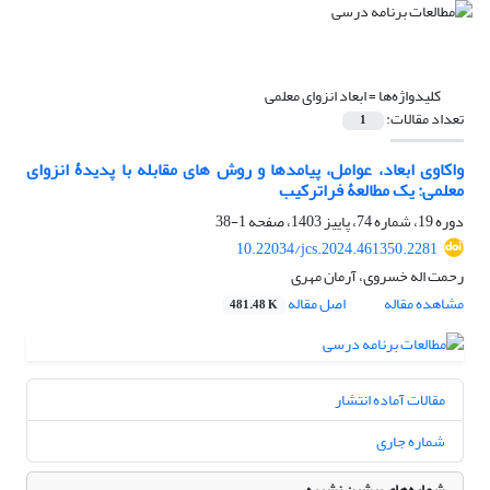
کلیدواژه‌ها =
ابعاد انزوای معلمی
تعداد مقالات:
1
واکاوی ابعاد، عوامل، پیامدها و روش های مقابله با پدیدۀ انزوای
معلمی: یک مطالعۀ فراترکیب
دوره 19، شماره 74، پاییز 1403، صفحه
1-38
10.22034/jcs.2024.461350.2281
رحمت اله خسروی، آرمان مهری
مشاهده مقاله
اصل مقاله
481.48 K
مقالات آماده انتشار
شماره جاری
شماره‌های پیشین نشریه