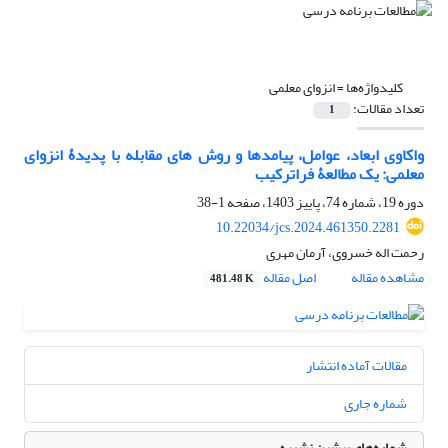
کلیدواژه‌ها =
انزوای معلمی
تعداد مقالات:
1
واکاوی ابعاد، عوامل، پیامدها و روش های مقابله با پدیدۀ انزوای
معلمی: یک مطالعۀ فراترکیب
دوره 19، شماره 74، پاییز 1403، صفحه
1-38
10.22034/jcs.2024.461350.2281
رحمت اله خسروی، آرمان مهری
مشاهده مقاله
اصل مقاله
481.48 K
مقالات آماده انتشار
شماره جاری
شماره‌های پیشین نشریه