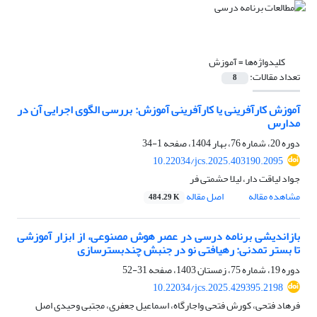
کلیدواژه‌ها =
آموزش
تعداد مقالات:
8
آموزش کارآفرینی یا کارآفرینی آموزش: بررسی الگوی اجرایی آن در
مدارس
دوره 20، شماره 76، بهار 1404، صفحه
1-34
10.22034/jcs.2025.403190.2095
جواد لیاقت دار، لیلا حشمتی فر
مشاهده مقاله
اصل مقاله
484.29 K
بازاندیشی برنامه درسی در عصر هوش مصنوعی، از ابزار آموزشی
تا بستر تمدنی: رهیافتی نو در جنبش چندبسترسازی
دوره 19، شماره 75، زمستان 1403، صفحه
31-52
10.22034/jcs.2025.429395.2198
فرهاد فتحی، کورش فتحی واجارگاه، اسماعیل جعفری، مجتبی وحیدی اصل