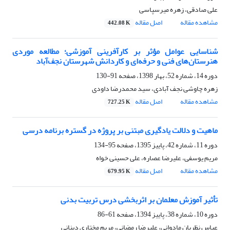
علی صادقی، زهره میرسپاسی
مشاهده مقاله
اصل مقاله
442.08 K
شناسایی عوامل مؤثر بر کارآفرینی آموزشی؛ مطالعه موردی
هنرستان‌های فنی و حرفه‌ای و کاردانش شهرستان نجف‌آباد
دوره 14، شماره 52، بهار 1398، صفحه
91-130
زهره چاوشی نجف آبادی، سید محمدرضا داودی
مشاهده مقاله
اصل مقاله
727.25 K
ماهیت و دلالت یادگیری مبتنی بر پروژه در گستره برنامه درسی
دوره 11، شماره 42، پاییز 1395، صفحه
95-134
مریم یوسفی، علیرضا عصاره، علی حسینی خواه
مشاهده مقاله
اصل مقاله
679.95 K
تأثیر آموزش معلمان بر اثربخشی درس تربیت بدنی
دوره 10، شماره 38، پاییز 1394، صفحه
61-86
عباس نظریان مادوانی، علیرضا رمضانی، مریم مختاری دینانی