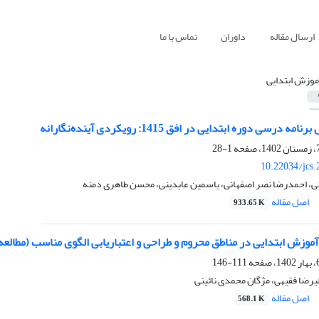
ارسال مقاله
داوران
تماس با ما
موزش ابتدایی
رسی دوره ابتدایی در افق 1415: رویکردی آینده‌نگارانه
1-28
10.22034/jcs
نی، احمدرضا نصر اصفهانی، یاسمین عابدینی، محسن طاهری دمنه
اصل مقاله
933.65 K
وزش ابتدایی در مناطق محروم و طراحی و اعتباریابی الگوی مناسب (مطالع
111-146
رضا فقیهی، مژگان محمدی نائینی
اصل مقاله
568.1 K