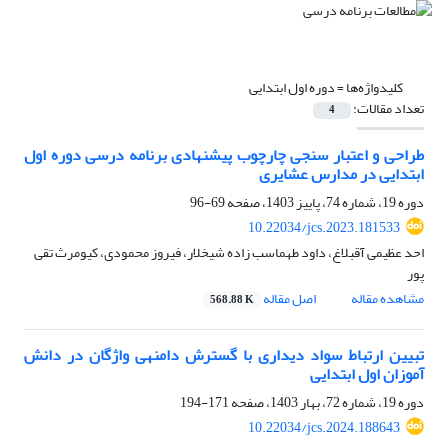
کلیدواژه‌ها =
دوره اول ابتدایی
تعداد مقالات:
4
طراحی و اعتبار سنجی چارچوب پیشنهادی برنامه درسی دوره اول
ابتدایی در مدارس عشایری
دوره 19، شماره 74، پاییز 1403، صفحه
69-96
10.22034/jcs.2023.181533
احد عظیمی آقبلاغ، داود طهماسب زاده شیخلار، فیروز محمودی، کیومرث تقی
پور
مشاهده مقاله
اصل مقاله
568.88 K
تبیین ارتباط سواد دیداری با گسترش دامنه‏ی واژگان در دانش
آموزان اول ابتدایی
دوره 19، شماره 72، بهار 1403، صفحه
171-194
10.22034/jcs.2024.188643