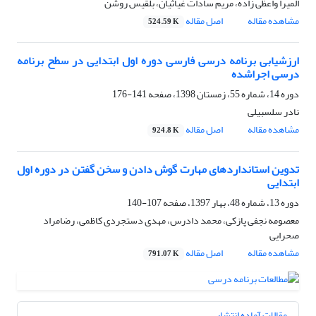
المیرا واعظی زاده، مریم سادات غیاثیان، بلقیس روشن
مشاهده مقاله
اصل مقاله
524.59 K
ارزشیابی برنامه درسی فارسی دوره اول ابتدایی در سطح برنامه
درسی اجراشده
دوره 14، شماره 55، زمستان 1398، صفحه
141-176
نادر سلسبیلی
مشاهده مقاله
اصل مقاله
924.8 K
تدوین استانداردهای مهارت‌ گوش دادن و سخن گفتن در دوره اول
ابتدایی
دوره 13، شماره 48، بهار 1397، صفحه
107-140
معصومه نجفی پازکی، محمد دادرس، مهدی دستجردی کاظمی، رضامراد
صحرایی
مشاهده مقاله
اصل مقاله
791.07 K
مقالات آماده انتشار