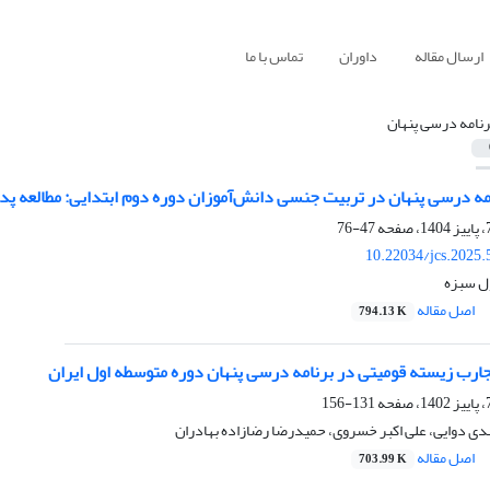
ارسال مقاله
داوران
تماس با ما
رنامه درسی پنهان
مه‌ درسی پنهان در تربیت جنسی دانش‌آموزان دوره دوم ابتدایی: مطالعه پ
47-76
10.22034/jcs.2025
ل سبزه
اصل مقاله
794.13 K
جارب زیسته قومیتی در برنامه درسی پنهان دوره متوسطه اول ایران
131-156
هدی دوایی، علی اکبر خسروی، حمیدرضا رضازاده بهادران
اصل مقاله
703.99 K