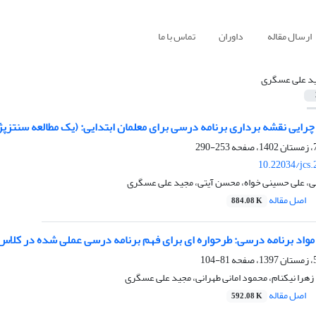
ارسال مقاله
داوران
تماس با ما
د علی عسگری
چرایی نقشه برداری برنامه درسی برای معلمان ابتدایی: (یک مطالعه سنتزپ
253-290
10.22034/jcs
، علی حسینی خواه، محسن آیتی، مجید علی عسگری
اصل مقاله
884.08 K
مواد برنامه درسی: طرحواره ای برای فهم برنامه درسی عملی شده در کلا
81-104
 زهرا نیکنام، محمود امانی طهرانی، مجید علی عسگری
اصل مقاله
592.08 K