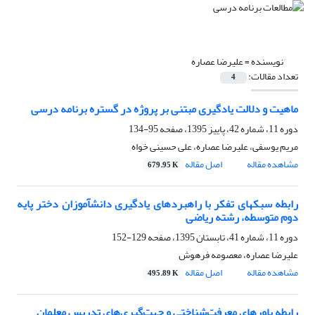
نویسنده =
علیرضا عصاره
تعداد مقالات:
4
ماهیت و دلالت یادگیری مبتنی بر پروژه در گستره برنامه درسی
دوره 11، شماره 42، پاییز 1395، صفحه
95-134
مریم یوسفی، علیرضا عصاره، علی حسینی خواه
مشاهده مقاله
اصل مقاله
679.95 K
رابطه سبک‎های تفکر با راهبردهای یادگیری دانش‎آموزان دختر پایه
دوم متوسطه، رشته ریاضی
دوره 11، شماره 41، تابستان 1395، صفحه
129-152
علیرضا عصاره، معصومه فرهوش
مشاهده مقاله
اصل مقاله
495.89 K
رابطه باورهای معرفت‌شناختی و جهت‌گیری‌های تدریس معلمان