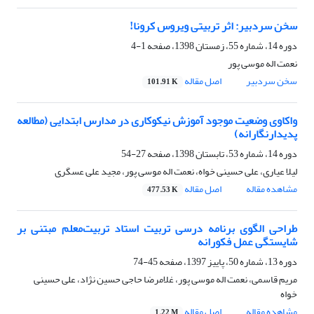
سخن سردبیر: اثر تربیتی ویروس کرونا!
دوره 14، شماره 55، زمستان 1398، صفحه
1-4
نعمت اله موسی پور
سخن سردبیر
اصل مقاله
101.91 K
واکاوی وضعیت موجود آموزش نیکوکاری در مدارس ابتدایی (مطالعه
پدیدارنگارانه)
دوره 14، شماره 53، تابستان 1398، صفحه
27-54
لیلا عیاری، علی حسینی خواه، نعمت اله موسی پور، مجید علی عسگری
مشاهده مقاله
اصل مقاله
477.53 K
طراحی الگوی برنامه درسی تربیت استاد تربیت‌معلم مبتنی بر
شایستگی عمل فکورانه
دوره 13، شماره 50، پاییز 1397، صفحه
45-74
مریم قاسمی، نعمت اله موسی پور، غلامرضا حاجی حسین نژاد، علی حسینی
خواه
مشاهده مقاله
اصل مقاله
1.22 M