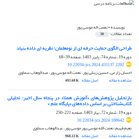
نویسنده =
نعمت اله موسی پور
تعداد مقالات:
30
طراحی الگوی حمایت حرفه ای از نومعلمان؛ نظریه ای داده بنیاد
دوره 19، شماره 74، پاییز 1403، صفحه
39-68
10.22034/jcs.2024.431137.2202
احسان زارعی، حسین زینلی پور، نعمت اله موسی پور، عبدالوهاب سماوی
مشاهده مقاله
اصل مقاله
493.68 K
بازتحلیل پژوهش‌های «آموزش همتا» در پنجاه سال اخیر: تحلیلی
کتاب‌شناختی بر اساس داده‌های «پایگاه علم »
دوره 19، شماره 72، بهار 1403، صفحه
221-250
10.22034/jcs.2024.188642
نعیم فهیم، نعمت الله موسی پور موسی پور، عبدالوهاب سماوی
مشاهده مقاله
اصل مقاله
968.22 K