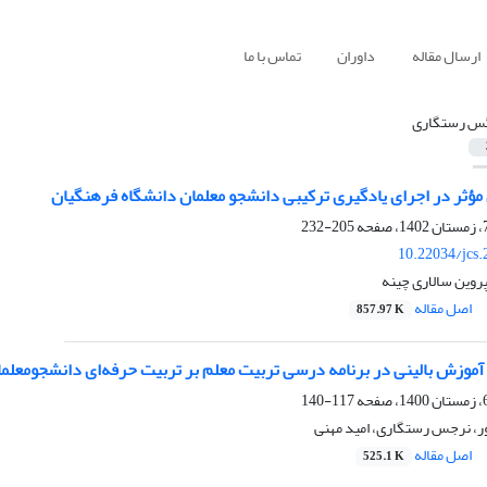
ارسال مقاله
داوران
تماس با ما
س رستگاری
مؤثر در اجرای یادگیری ترکیبی دانشجو معلمان دانشگاه فرهنگیان
205-232
10.22034/jcs
وین سالاری چینه
اصل مقاله
857.97 K
آموزش بالینی در برنامه درسی تربیت معلم بر تربیت حرفه‌ای دانشجومعلم
117-140
ور، نرجس رستگاری، امید مهنی
اصل مقاله
525.1 K