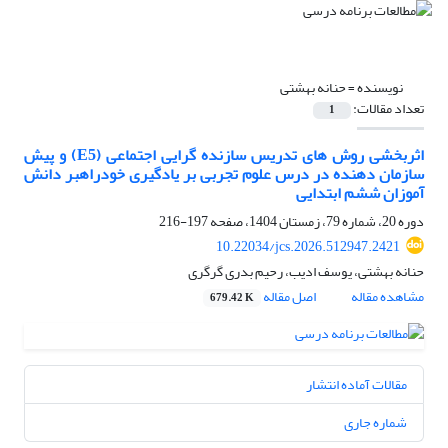
نویسنده =
حنانه بهشتی
تعداد مقالات:
1
اثربخشی روش های تدریس سازنده گرایی اجتماعی (E5) و پیش
سازمان دهنده در درس علوم تجربی بر یادگیری خودراهبر دانش
آموزان ششم ابتدایی
دوره 20، شماره 79، زمستان 1404، صفحه
197-216
10.22034/jcs.2026.512947.2421
حنانه بهشتی، یوسف ادیب، رحیم بدری گرگری
مشاهده مقاله
اصل مقاله
679.42 K
مقالات آماده انتشار
شماره جاری